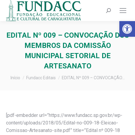
Search:
Barra de Fer
EDITAL Nº 009 – CONVOCAÇÃO DOS
MEMBROS DA COMISSÃO
MUNICIPAL SETORIAL DE
ARTESANATO
Você está aqui:
Início
Fundacc Editais
EDITAL Nº 009 – CONVOCAÇÃO…
[pdf-embedder url=”https://www.fundacc.sp.gov.br/wp-
content/uploads/2018/05/Edital-no-009-18-Eleicao-
Comissao-Artesanato-site.pdf” title=”Edital nº 009-18