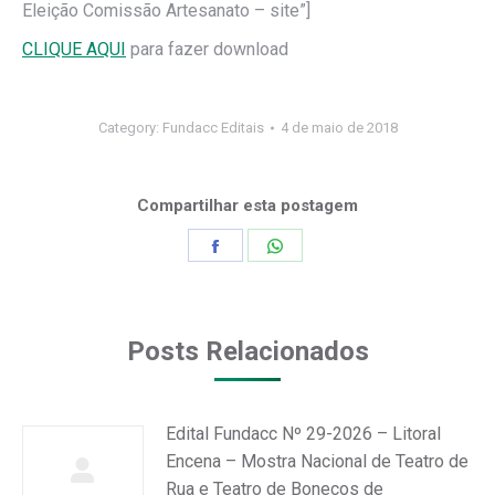
Eleição Comissão Artesanato – site”]
CLIQUE AQUI
para fazer download
Category:
Fundacc Editais
4 de maio de 2018
Compartilhar esta postagem
Share
Share
on
on
Facebook
WhatsApp
Posts Relacionados
Edital Fundacc Nº 29-2026 – Litoral
Encena – Mostra Nacional de Teatro de
Rua e Teatro de Bonecos de