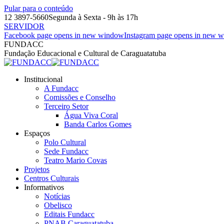
Pular para o conteúdo
12 3897-5660
Segunda à Sexta - 9h às 17h
SERVIDOR
Facebook page opens in new window
Instagram page opens in new 
FUNDACC
Fundação Educacional e Cultural de Caraguatatuba
Institucional
A Fundacc
Comissões e Conselho
Terceiro Setor
Água Viva Coral
Banda Carlos Gomes
Espaços
Polo Cultural
Sede Fundacc
Teatro Mario Covas
Projetos
Centros Culturais
Informativos
Notícias
Obelisco
Editais Fundacc
PNAB Caraguatatuba