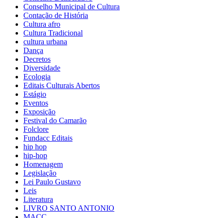
Conselho Municipal de Cultura
Contação de História
Cultura afro
Cultura Tradicional
cultura urbana
Dança
Decretos
Diversidade
Ecologia
Editais Culturais Abertos
Estágio
Eventos
Exposição
Festival do Camarão
Folclore
Fundacc Editais
hip hop
hip-hop
Homenagem
Legislação
Lei Paulo Gustavo
Leis
Literatura
LIVRO SANTO ANTONIO
MACC