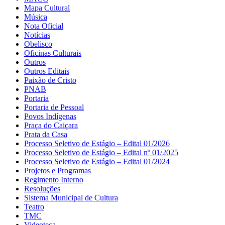
Mapa Cultural
Música
Nota Oficial
Notícias
Obelisco
Oficinas Culturais
Outros
Outros Editais
Paixão de Cristo
PNAB
Portaria
Portaria de Pessoal
Povos Indígenas
Praça do Caiçara
Prata da Casa
Processo Seletivo de Estágio – Edital 01/2026
Processo Seletivo de Estágio – Edital nº 01/2025
Processo Seletivo de Estágio – Edital 01/2024
Projetos e Programas
Regimento Interno
Resoluções
Sistema Municipal de Cultura
Teatro
TMC
Videoteca