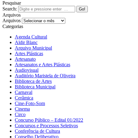
Pesquisar
Search:
Arquivos
Arquivos
Categorias
Agenda Cultural
Aldir Blanc
Arquivo Municipal
Artes Plásticas
Artesanato
Artesanatos e Artes Plásticas
Audiovisual
Auditório Maristela de Oliveira
Biblioteca de Artes
Biblioteca Municipal
Carnaval
Cerâmica
Cine-Foto-Som
Cinema
Circo
Concurso Público – Edital 01/2022
Concursos e Processos Seletivos
Conferência de Cultura
Conselho Deliberativo