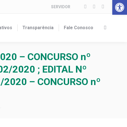
Barra de Fer
SERVIDOR
Facebook
Instagram
YouTube
page
page
page
opens
opens
opens
ativos
Transparência
Fale Conosco
Search:
in
in
in
new
new
new
window
window
window
020 – CONCURSO nº
2/2020 ; EDITAL Nº
0/2020 – CONCURSO nº
…