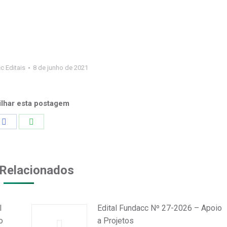
c Editais
8 de junho de 2021
lhar esta postagem
Share
Share
on
on
Facebook
WhatsApp
Relacionados
l
Edital Fundacc Nº 27-2026 – Apoio
o
a Projetos