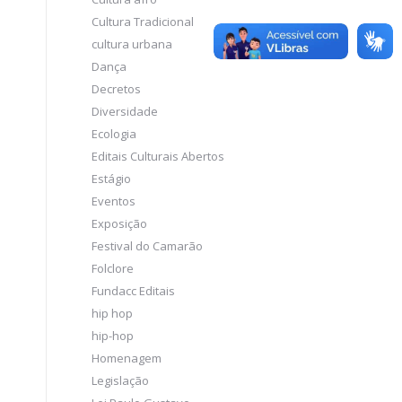
Cultura Tradicional
cultura urbana
Dança
Decretos
Diversidade
Ecologia
Editais Culturais Abertos
Estágio
Eventos
Exposição
Festival do Camarão
Folclore
Fundacc Editais
hip hop
hip-hop
Homenagem
Legislação