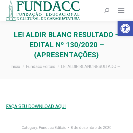
Search:
Barra de Fer
LEI ALDIR BLANC RESULTADO –
EDITAL Nº 130/2020 –
(APRESENTAÇÕES)
Você está aqui:
Início
Fundacc Editais
LEI ALDIR BLANC RESULTADO –…
FAÇA SEU DOWNLOAD AQUI
Category:
Fundacc Editais
8 de dezembro de 2020