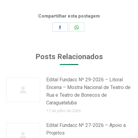
Compartilhar esta postagem
Share
Share
on
on
Facebook
WhatsApp
Posts Relacionados
Edital Fundacc Nº 29-2026 – Litoral
Encena – Mostra Nacional de Teatro de
Rua e Teatro de Bonecos de
Caraguatatuba
17 de julho de 2026
Edital Fundacc Nº 27-2026 – Apoio a
Projetos