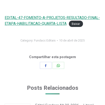
EDITAL-47-FOMENTO-A-PROJETOS-RESULTADO-FINAL-
ETAPA-HABILITACAO-QUARTA-LISTA
Baixar
Category:
Fundacc Editais
10 de abril de 2025
Compartilhar esta postagem
Share
Share
on
on
Facebook
WhatsApp
Posts Relacionados