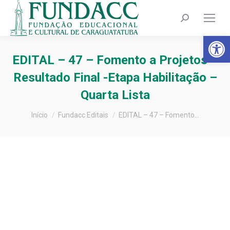
Search:
Barra de Fer
EDITAL – 47 – Fomento a Projetos –
Resultado Final -Etapa Habilitação –
Quarta Lista
Você está aqui:
Início
Fundacc Editais
EDITAL – 47 – Fomento…