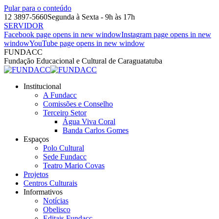
Pular para o conteúdo
12 3897-5660
Segunda à Sexta - 9h às 17h
SERVIDOR
Facebook page opens in new window
Instagram page opens in new
window
YouTube page opens in new window
FUNDACC
Fundação Educacional e Cultural de Caraguatatuba
Institucional
A Fundacc
Comissões e Conselho
Terceiro Setor
Água Viva Coral
Banda Carlos Gomes
Espaços
Polo Cultural
Sede Fundacc
Teatro Mario Covas
Projetos
Centros Culturais
Informativos
Notícias
Obelisco
Editais Fundacc