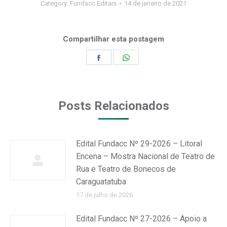
Category:
Fundacc Editais
14 de janeiro de 2021
Compartilhar esta postagem
Share
Share
on
on
Facebook
WhatsApp
Posts Relacionados
Edital Fundacc Nº 29-2026 – Litoral
Encena – Mostra Nacional de Teatro de
Rua e Teatro de Bonecos de
Caraguatatuba
17 de julho de 2026
Edital Fundacc Nº 27-2026 – Apoio a