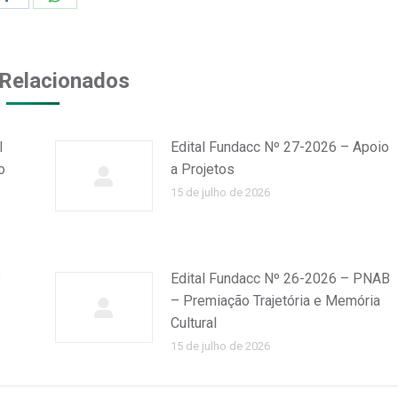
on
on
Facebook
WhatsApp
Relacionados
l
Edital Fundacc Nº 27-2026 – Apoio
o
a Projetos
15 de julho de 2026
B
Edital Fundacc Nº 26-2026 – PNAB
– Premiação Trajetória e Memória
Cultural
15 de julho de 2026