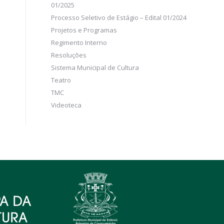
01/2025
Processo Seletivo de Estágio – Edital 01/2024
Projetos e Programas
Regimento Interno
Resoluções
Sistema Municipal de Cultura
Teatro
TMC
Videoteca