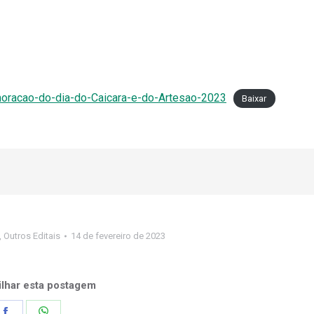
acao-do-dia-do-Caicara-e-do-Artesao-2023
Baixar
,
Outros Editais
14 de fevereiro de 2023
lhar esta postagem
Share
Share