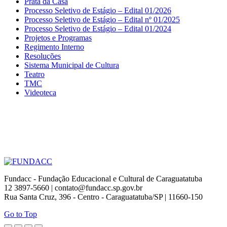
Prata da Casa
Processo Seletivo de Estágio – Edital 01/2026
Processo Seletivo de Estágio – Edital nº 01/2025
Processo Seletivo de Estágio – Edital 01/2024
Projetos e Programas
Regimento Interno
Resoluções
Sistema Municipal de Cultura
Teatro
TMC
Videoteca
Fundacc - Fundação Educacional e Cultural de Caraguatatuba
12 3897-5660 | contato@fundacc.sp.gov.br
Rua Santa Cruz, 396 - Centro - Caraguatatuba/SP | 11660-150
Go to Top