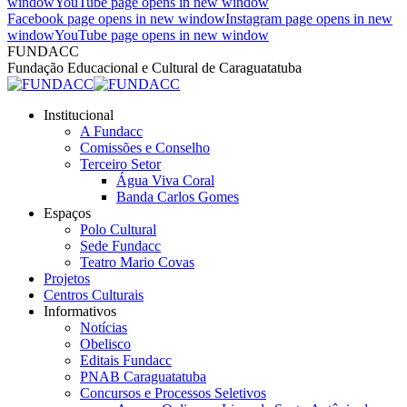
window
YouTube page opens in new window
Facebook page opens in new window
Instagram page opens in new
window
YouTube page opens in new window
FUNDACC
Fundação Educacional e Cultural de Caraguatatuba
Institucional
A Fundacc
Comissões e Conselho
Terceiro Setor
Água Viva Coral
Banda Carlos Gomes
Espaços
Polo Cultural
Sede Fundacc
Teatro Mario Covas
Projetos
Centros Culturais
Informativos
Notícias
Obelisco
Editais Fundacc
PNAB Caraguatatuba
Concursos e Processos Seletivos