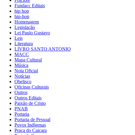
Folclore
Fundacc Editais
hip hop
hip-hop
Homenagem
Legislação
Lei Paulo Gustavo
Leis
Literatura
LIVRO SANTO ANTONIO
MACC
Mapa Cultural
Música
Nota Oficial
Notícias
Obelisco
Oficinas Culturais
Outros
Outros Editais
Paixão de Cristo
PNAB
Portaria
Portaria de Pessoal
Povos Indígenas
Praça do Caiçara