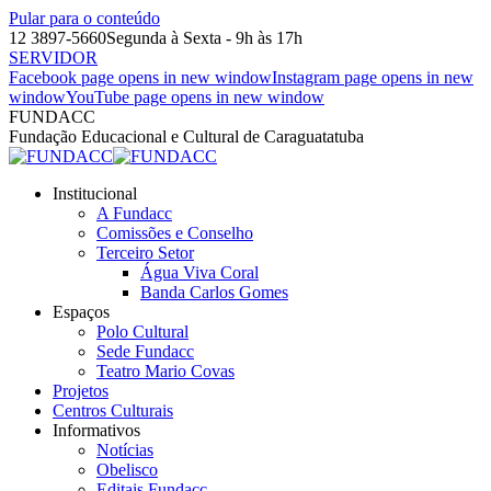
Pular para o conteúdo
12 3897-5660
Segunda à Sexta - 9h às 17h
SERVIDOR
Facebook page opens in new window
Instagram page opens in new
window
YouTube page opens in new window
FUNDACC
Fundação Educacional e Cultural de Caraguatatuba
Institucional
A Fundacc
Comissões e Conselho
Terceiro Setor
Água Viva Coral
Banda Carlos Gomes
Espaços
Polo Cultural
Sede Fundacc
Teatro Mario Covas
Projetos
Centros Culturais
Informativos
Notícias
Obelisco
Editais Fundacc