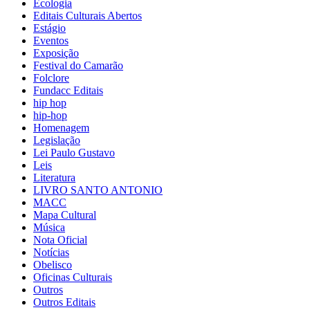
Ecologia
Editais Culturais Abertos
Estágio
Eventos
Exposição
Festival do Camarão
Folclore
Fundacc Editais
hip hop
hip-hop
Homenagem
Legislação
Lei Paulo Gustavo
Leis
Literatura
LIVRO SANTO ANTONIO
MACC
Mapa Cultural
Música
Nota Oficial
Notícias
Obelisco
Oficinas Culturais
Outros
Outros Editais