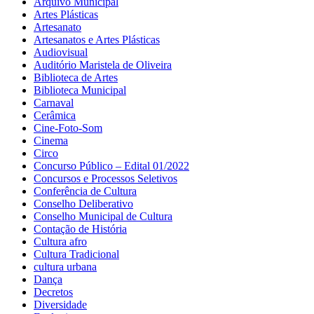
Arquivo Municipal
Artes Plásticas
Artesanato
Artesanatos e Artes Plásticas
Audiovisual
Auditório Maristela de Oliveira
Biblioteca de Artes
Biblioteca Municipal
Carnaval
Cerâmica
Cine-Foto-Som
Cinema
Circo
Concurso Público – Edital 01/2022
Concursos e Processos Seletivos
Conferência de Cultura
Conselho Deliberativo
Conselho Municipal de Cultura
Contação de História
Cultura afro
Cultura Tradicional
cultura urbana
Dança
Decretos
Diversidade