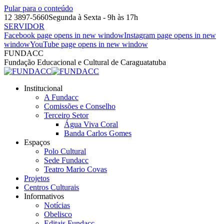
Pular para o conteúdo
12 3897-5660
Segunda à Sexta - 9h às 17h
SERVIDOR
Facebook page opens in new window
Instagram page opens in new
window
YouTube page opens in new window
FUNDACC
Fundação Educacional e Cultural de Caraguatatuba
Institucional
A Fundacc
Comissões e Conselho
Terceiro Setor
Água Viva Coral
Banda Carlos Gomes
Espaços
Polo Cultural
Sede Fundacc
Teatro Mario Covas
Projetos
Centros Culturais
Informativos
Notícias
Obelisco
Editais Fundacc