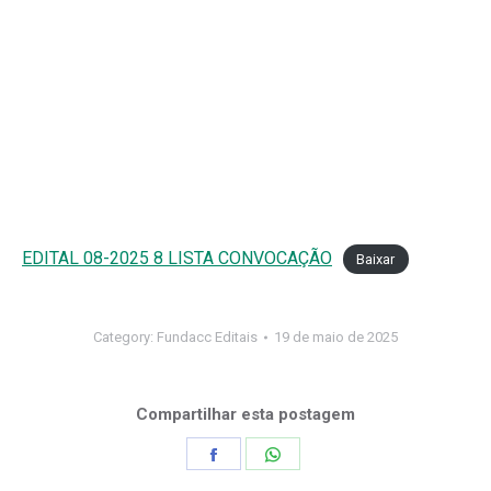
EDITAL 08-2025 8 LISTA CONVOCAÇÃO
Baixar
Category:
Fundacc Editais
19 de maio de 2025
Compartilhar esta postagem
Share
Share
on
on