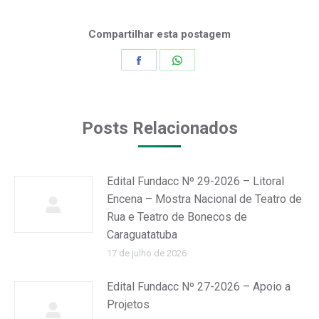
Compartilhar esta postagem
Share
Share
on
on
Facebook
WhatsApp
Posts Relacionados
Edital Fundacc Nº 29-2026 – Litoral
Encena – Mostra Nacional de Teatro de
Rua e Teatro de Bonecos de
Caraguatatuba
17 de julho de 2026
Edital Fundacc Nº 27-2026 – Apoio a
Projetos