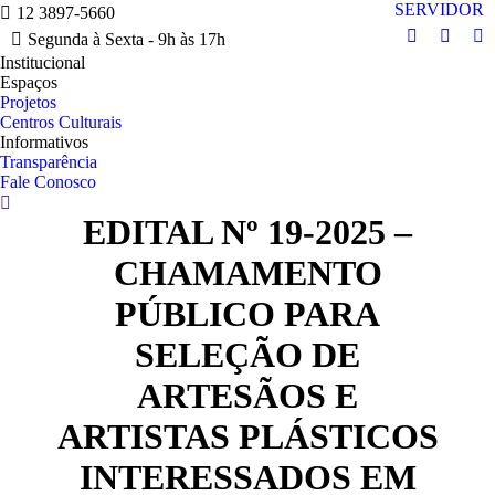
SERVIDOR
12 3897-5660
Segunda à Sexta - 9h às 17h
Facebook
Instag
Y
Institucional
page
page
pa
Espaços
opens
opens
op
Projetos
in
in
in
Centros Culturais
Informativos
new
new
n
Transparência
window
windo
w
Fale Conosco
Search:
EDITAL Nº 19-2025 –
CHAMAMENTO
PÚBLICO PARA
SELEÇÃO DE
ARTESÃOS E
ARTISTAS PLÁSTICOS
INTERESSADOS EM