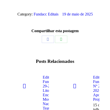
Category:
Fundacc Editais
19 de maio de 2025
Compartilhar esta postagem
Share
Share
on
on
Facebook
WhatsApp
Posts Relacionados
Edital
Edital
Fundacc Nº
Fundacc
29-2026 –
Nº 27-
Litoral
2026 –
Encena –
Apoio a
Mostra
Projetos
Nacional de
15 de
Teatro de Rua
julho de