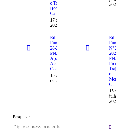
e Teatro de
2026
Bonecos de
Caraguatatuba
17 de julho de
2026
Edital
Edital
Fundacc Nº
Fundacc
28-2026 –
Nº 26-
PNAB –
2026 –
Apoio a
PNAB –
Ações
Premiação
Continuadas
Trajetória
e
15 de julho
Memória
de 2026
Cultural
15 de
julho de
2026
Pesquisar
Search: