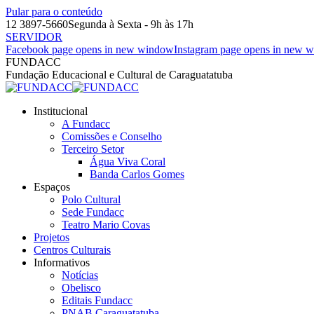
Pular para o conteúdo
12 3897-5660
Segunda à Sexta - 9h às 17h
SERVIDOR
Facebook page opens in new window
Instagram page opens in new 
FUNDACC
Fundação Educacional e Cultural de Caraguatatuba
Institucional
A Fundacc
Comissões e Conselho
Terceiro Setor
Água Viva Coral
Banda Carlos Gomes
Espaços
Polo Cultural
Sede Fundacc
Teatro Mario Covas
Projetos
Centros Culturais
Informativos
Notícias
Obelisco
Editais Fundacc
PNAB Caraguatatuba