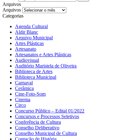
Arquivos
Arquivos
Categorias
Agenda Cultural
Aldir Blanc
Arquivo Municipal
Artes Plásticas
Artesanato
Artesanatos e Artes Plásticas
Audiovisual
Auditório Maristela de Oliveira
Biblioteca de Artes
Biblioteca Municipal
Carnaval
Cerâmica
Cine-Foto-Som
Cinema
Circo
Concurso Público – Edital 01/2022
Concursos e Processos Seletivos
Conferência de Cultura
Conselho Deliberativo
Conselho Municipal de Cultura
Contação de História