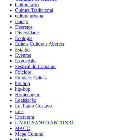
Cultura afro
Cultura Tradicional
cultura urbana
Dança
Decretos
Diversidade
Ecologia
Editais Culturais Abertos
Estágio
Eventos
Exposição
Festival do Camarão
Folclore
Fundacc Editais
hip hop
hip-hop
Homenagem
Legislação
Lei Paulo Gustavo
Leis
Literatura
LIVRO SANTO ANTONIO
MACC
Mapa Cultural
Música