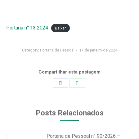
Portaria n° 13 2024
Baixar
Category:
Portaria de Pessoal
11 de janeiro de 2024
Compartilhar esta postagem
Share
Share
on
on
Facebook
WhatsApp
Posts Relacionados
Portaria de Pessoal n° 90/2026 –