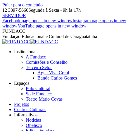
Pular para o conteúdo
12 3897-5660
Segunda à Sexta - 9h às 17h
SERVIDOR
Facebook page opens in new window
Instagram page opens in new
window
YouTube page opens in new window
FUNDACC
Fundação Educacional e Cultural de Caraguatatuba
Institucional
A Fundacc
Comissões e Conselho
Terceiro Setor
Água Viva Coral
Banda Carlos Gomes
Espaços
Polo Cultural
Sede Fundacc
Teatro Mario Covas
Projetos
Centros Culturais
Informativos
Notícias
Obelisco
Editais Fundacc