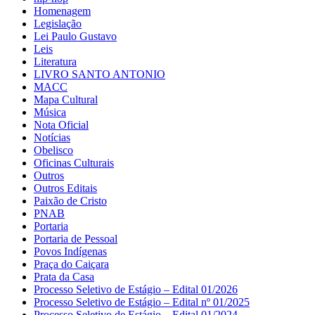
Homenagem
Legislação
Lei Paulo Gustavo
Leis
Literatura
LIVRO SANTO ANTONIO
MACC
Mapa Cultural
Música
Nota Oficial
Notícias
Obelisco
Oficinas Culturais
Outros
Outros Editais
Paixão de Cristo
PNAB
Portaria
Portaria de Pessoal
Povos Indígenas
Praça do Caiçara
Prata da Casa
Processo Seletivo de Estágio – Edital 01/2026
Processo Seletivo de Estágio – Edital nº 01/2025
Processo Seletivo de Estágio – Edital 01/2024