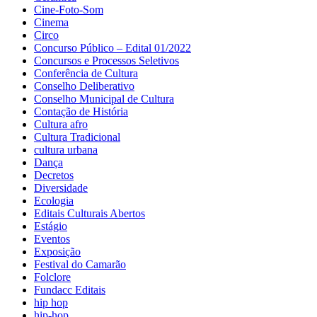
Cine-Foto-Som
Cinema
Circo
Concurso Público – Edital 01/2022
Concursos e Processos Seletivos
Conferência de Cultura
Conselho Deliberativo
Conselho Municipal de Cultura
Contação de História
Cultura afro
Cultura Tradicional
cultura urbana
Dança
Decretos
Diversidade
Ecologia
Editais Culturais Abertos
Estágio
Eventos
Exposição
Festival do Camarão
Folclore
Fundacc Editais
hip hop
hip-hop