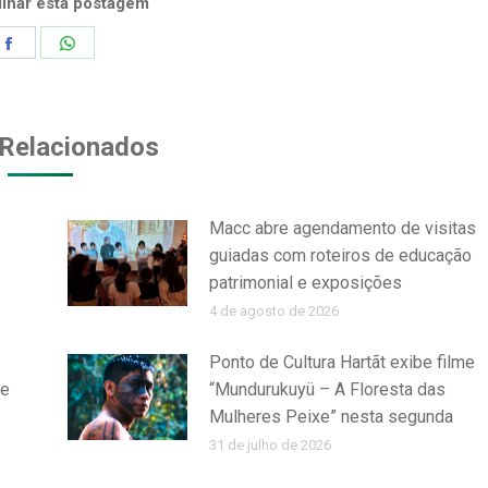
lhar esta postagem
Share
Share
on
on
Facebook
WhatsApp
Relacionados
Macc abre agendamento de visitas
guiadas com roteiros de educação
patrimonial e exposições
4 de agosto de 2026
Ponto de Cultura Hartãt exibe filme
de
“Mundurukuyü – A Floresta das
Mulheres Peixe” nesta segunda
31 de julho de 2026