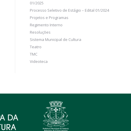
01/2025
Processo Seletivo de Estágio – Edital 01/2024
Projetos e Programas
Regimento Interno
Resoluções
Sistema Municipal de Cultura
Teatro
TMC
Videoteca