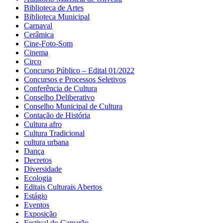
Biblioteca de Artes
Biblioteca Municipal
Carnaval
Cerâmica
Cine-Foto-Som
Cinema
Circo
Concurso Público – Edital 01/2022
Concursos e Processos Seletivos
Conferência de Cultura
Conselho Deliberativo
Conselho Municipal de Cultura
Contação de História
Cultura afro
Cultura Tradicional
cultura urbana
Dança
Decretos
Diversidade
Ecologia
Editais Culturais Abertos
Estágio
Eventos
Exposição
Festival do Camarão