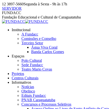
Pular
12 3897-5660
Segunda à Sexta - 9h às 17h
para
SERVIDOR
o
Facebook
Instagram
YouTube
FUNDACC
conteúdo
page
page
page
Fundação Educacional e Cultural de Caraguatatuba
opens
opens
opens
in
in
in
Institucional
new
new
new
A Fundacc
window
window
window
Comissões e Conselho
Terceiro Setor
Água Viva Coral
Banda Carlos Gomes
Espaços
Polo Cultural
Sede Fundacc
Teatro Mario Covas
Projetos
Centros Culturais
Informativos
Notícias
Obelisco
Editais Fundacc
PNAB Caraguatatuba
Concursos e Processos Seletivos
Acesso Online ao Livro de Santo Antônio de Cara