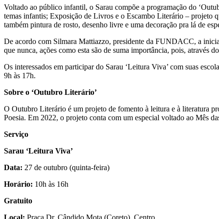
Voltado ao público infantil, o Sarau compõe a programação do ‘Outubr
temas infantis; Exposição de Livros e o Escambo Literário – projeto q
também pintura de rosto, desenho livre e uma decoração pra lá de espe
De acordo com Silmara Mattiazzo, presidente da FUNDACC, a iniciativa
que nunca, ações como esta são de suma importância, pois, através do i
Os interessados em participar do Sarau ‘Leitura Viva’ com suas escol
9h às 17h.
Sobre o ‘Outubro Literário’
O Outubro Literário é um projeto de fomento à leitura e à literatur
Poesia. Em 2022, o projeto conta com um especial voltado ao Mês da
Serviço
Sarau ‘Leitura Viva’
Data:
27 de outubro (quinta-feira)
Horário:
10h às 16h
Gratuito
Local:
Praça Dr. Cândido Mota (Coreto), Centro