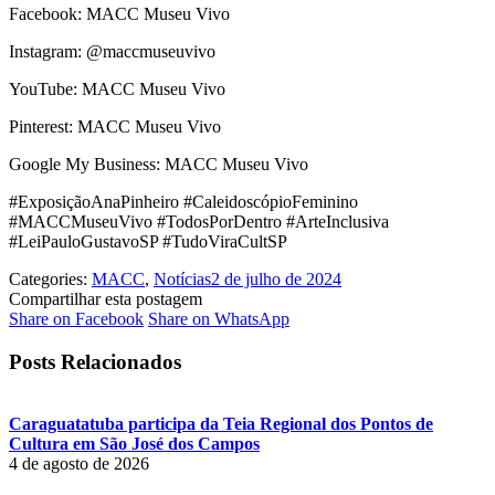
Facebook: MACC Museu Vivo
Instagram: @maccmuseuvivo
YouTube: MACC Museu Vivo
Pinterest: MACC Museu Vivo
Google My Business: MACC Museu Vivo
#ExposiçãoAnaPinheiro #CaleidoscópioFeminino
#MACCMuseuVivo #TodosPorDentro #ArteInclusiva
#LeiPauloGustavoSP #TudoViraCultSP
Categories:
MACC
,
Notícias
2 de julho de 2024
Compartilhar esta postagem
Share
Share
Share on Facebook
Share on WhatsApp
on
on
Facebook
WhatsApp
Posts Relacionados
Caraguatatuba participa da Teia Regional dos Pontos de
Cultura em São José dos Campos
4 de agosto de 2026