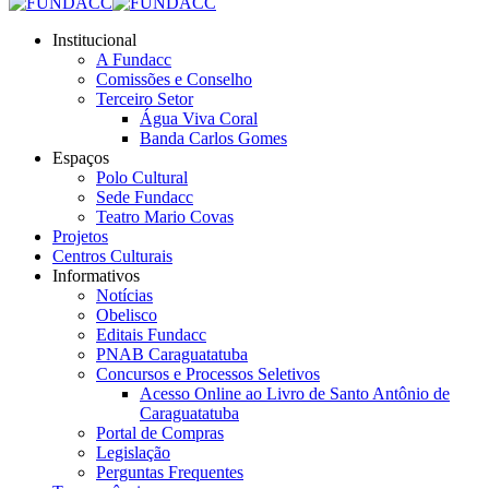
opens
opens
opens
opens
opens
opens
in
in
in
in
in
in
Institucional
new
new
new
new
new
new
A Fundacc
window
window
window
window
window
window
Comissões e Conselho
Terceiro Setor
Água Viva Coral
Banda Carlos Gomes
Espaços
Polo Cultural
Sede Fundacc
Teatro Mario Covas
Projetos
Centros Culturais
Informativos
Notícias
Obelisco
Editais Fundacc
PNAB Caraguatatuba
Concursos e Processos Seletivos
Acesso Online ao Livro de Santo Antônio de
Caraguatatuba
Portal de Compras
Legislação
Perguntas Frequentes