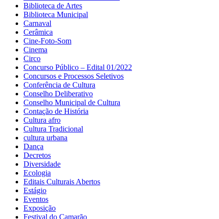
Biblioteca de Artes
Biblioteca Municipal
Carnaval
Cerâmica
Cine-Foto-Som
Cinema
Circo
Concurso Público – Edital 01/2022
Concursos e Processos Seletivos
Conferência de Cultura
Conselho Deliberativo
Conselho Municipal de Cultura
Contação de História
Cultura afro
Cultura Tradicional
cultura urbana
Dança
Decretos
Diversidade
Ecologia
Editais Culturais Abertos
Estágio
Eventos
Exposição
Festival do Camarão