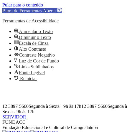
Pular para o conteúdo
Barra de Ferramentas Aberta
Ferramentas de Acessibilidade
Aumentar o Texto
Diminuir o Texto
Escala de Cinza
Alto Contraste
Contraste Negativo
Luz de Cor de Fundo
Links Sublinhados
Fonte Legível
Reiniciar
Pular
para
o
conteúdo
12 3897-5660
Segunda à Sexta - 9h às 17h
12 3897-5660
Segunda à
Sexta - 9h às 17h
SERVIDOR
Facebook
Instagram
YouTube
Facebook
Instagram
YouTube
FUNDACC
page
page
page
page
page
page
Fundação Educacional e Cultural de Caraguatatuba