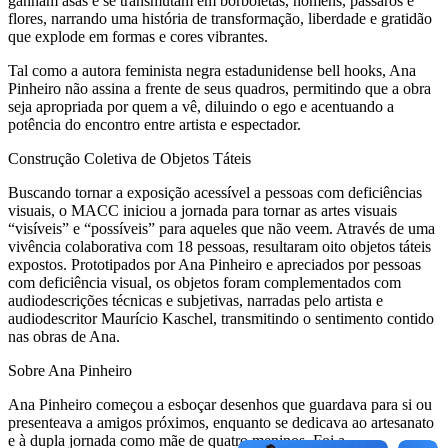
ganham asas e se transmutam em borboletas, homens, pássaros e
flores, narrando uma história de transformação, liberdade e gratidão
que explode em formas e cores vibrantes.
Tal como a autora feminista negra estadunidense bell hooks, Ana
Pinheiro não assina a frente de seus quadros, permitindo que a obra
seja apropriada por quem a vê, diluindo o ego e acentuando a
potência do encontro entre artista e espectador.
Construção Coletiva de Objetos Táteis
Buscando tornar a exposição acessível a pessoas com deficiências
visuais, o MACC iniciou a jornada para tornar as artes visuais
“visíveis” e “possíveis” para aqueles que não veem. Através de uma
vivência colaborativa com 18 pessoas, resultaram oito objetos táteis
expostos. Prototipados por Ana Pinheiro e apreciados por pessoas
com deficiência visual, os objetos foram complementados com
audiodescrições técnicas e subjetivas, narradas pelo artista e
audiodescritor Maurício Kaschel, transmitindo o sentimento contido
nas obras de Ana.
Sobre Ana Pinheiro
Ana Pinheiro começou a esboçar desenhos que guardava para si ou
presenteava a amigos próximos, enquanto se dedicava ao artesanato
e à dupla jornada como mãe de quatro meninos. Foi a