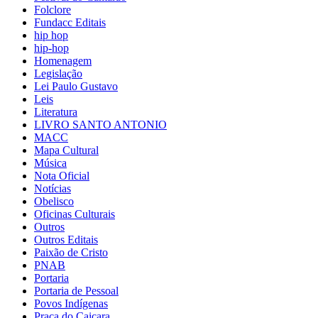
Folclore
Fundacc Editais
hip hop
hip-hop
Homenagem
Legislação
Lei Paulo Gustavo
Leis
Literatura
LIVRO SANTO ANTONIO
MACC
Mapa Cultural
Música
Nota Oficial
Notícias
Obelisco
Oficinas Culturais
Outros
Outros Editais
Paixão de Cristo
PNAB
Portaria
Portaria de Pessoal
Povos Indígenas
Praça do Caiçara