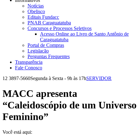
Informativos
Notícias
Obelisco
Editais Fundacc
PNAB Caraguatatuba
Concursos e Processos Seletivos
Acesso Online ao Livro de Santo Antônio de
Caraguatatuba
Portal de Compras
Legislação
Perguntas Frequentes
Transparência
Fale Conosco
12 3897-5660
Segunda à Sexta - 9h às 17h
SERVIDOR
Facebook
Instagram
YouTube
page
page
page
MACC apresenta
opens
opens
opens
in
in
in
“Caleidoscópio de um Universo
new
new
new
window
window
window
Feminino”
Você está aqui: