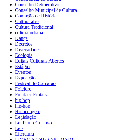
Conselho Deliberativo
Conselho Municipal de Cultura
Contação de História
Cultura afro
Cultura Tradicional
cultura urbana
Dança
Decretos
Diversidade
Ecologia
Editais Culturais Abertos
Estágio
Eventos
Exposição
Festival do Camarão
Folclore
Fundacc Editais
hip hop
hip-hop
Homenagem
Legislação
Lei Paulo Gustavo
Leis
Literatura
LIVRO SANTO ANTONIO