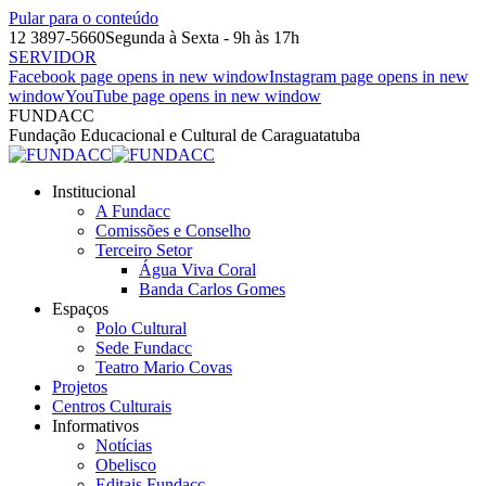
Pular para o conteúdo
12 3897-5660
Segunda à Sexta - 9h às 17h
SERVIDOR
Facebook page opens in new window
Instagram page opens in new
window
YouTube page opens in new window
FUNDACC
Fundação Educacional e Cultural de Caraguatatuba
Institucional
A Fundacc
Comissões e Conselho
Terceiro Setor
Água Viva Coral
Banda Carlos Gomes
Espaços
Polo Cultural
Sede Fundacc
Teatro Mario Covas
Projetos
Centros Culturais
Informativos
Notícias
Obelisco
Editais Fundacc