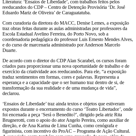
Literatura: ‘Ensaios de Liberdade’, com trabalhos feitos pelos
reeducandos do CDP – Centro de Detenção Provisória ‘Dr. José
Eduardo Mariz de Oliveira’ de Caraguatatuba.
Com curadoria da diretora do MACC, Denise Lemes, a exposição
traz obras feitas durante as aulas administradas por professores da
Escola Estadual Avelino Ferreira, do Porto Novo, sob a
coordenadoria pedagógica do professor Luis Ernesto Mendes Alves,
e do curso de marcenaria administrado por Anderson Marcelo
Duarte.
De acordo com o diretor do CDP Alan Scarabel, os cursos foram
criados para proporcionar uma nova oportunidade de trabalho e de
exercício da criatividade aos reeducandos. Para ele, “a exposição
traduz sentimentos em formas, cores e palavras. Representa a
esperança e a capacidade que o ser humano traz dentro de si, de
transformação da sua realidade e de uma mudança de vida”,
declarou.
‘Ensaios de Liberdade’ traz ainda textos e objetos que estiveram
expostos durante o encerramento do curso ‘Teatro Libertador’, onde
foi encenada a peça ‘Será o Benedito?’, dirigido pela atriz Rita
Brugnerotti, com o apoio do ator Angelo Pereira, como auxiliar de
direção, e de Ana Karina de Lima Cunha, como cenógrafa e
figurinista, com incentivo do ProAC – Programa de Ação Cultural.