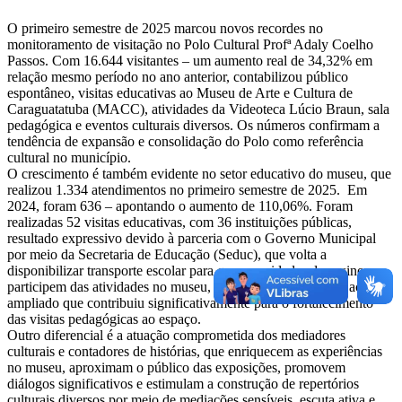
O primeiro semestre de 2025 marcou novos recordes no
monitoramento de visitação no Polo Cultural Profª Adaly Coelho
Passos. Com 16.644 visitantes – um aumento real de 34,32% em
relação mesmo período no ano anterior, contabilizou público
espontâneo, visitas educativas ao Museu de Arte e Cultura de
Caraguatatuba (MACC), atividades da Videoteca Lúcio Braun, sala
pedagógica e eventos culturais diversos. Os números confirmam a
tendência de expansão e consolidação do Polo como referência
cultural no município.
O crescimento é também evidente no setor educativo do museu, que
realizou 1.334 atendimentos no primeiro semestre de 2025. Em
2024, foram 636 – apontando o aumento de 110,06%. Foram
realizadas 52 visitas educativas, com 36 instituições públicas,
resultado expressivo devido à parceria com o Governo Municipal
por meio da Secretaria de Educação (Seduc), que volta a
disponibilizar transporte escolar para que as unidades de ensino
participem das atividades no museu, uma política pública de acesso
ampliado que contribuiu significativamente para o fortalecimento
das visitas pedagógicas ao espaço.
Outro diferencial é a atuação comprometida dos mediadores
culturais e contadores de histórias, que enriquecem as experiências
no museu, aproximam o público das exposições, promovem
diálogos significativos e estimulam a construção de repertórios
culturais diversos por meio de mediações sensíveis, escuta ativa e