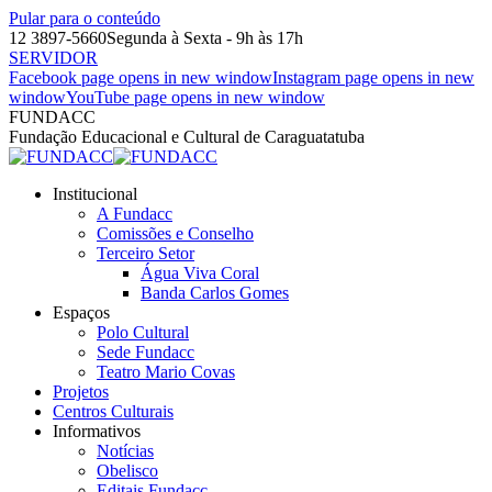
Pular para o conteúdo
12 3897-5660
Segunda à Sexta - 9h às 17h
SERVIDOR
Facebook page opens in new window
Instagram page opens in new
window
YouTube page opens in new window
FUNDACC
Fundação Educacional e Cultural de Caraguatatuba
Institucional
A Fundacc
Comissões e Conselho
Terceiro Setor
Água Viva Coral
Banda Carlos Gomes
Espaços
Polo Cultural
Sede Fundacc
Teatro Mario Covas
Projetos
Centros Culturais
Informativos
Notícias
Obelisco
Editais Fundacc