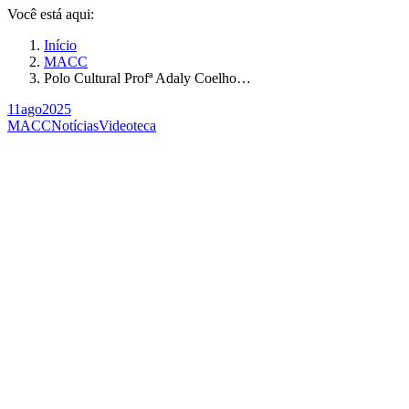
Você está aqui:
Início
MACC
Polo Cultural Profª Adaly Coelho…
11
ago
2025
MACC
Notícias
Videoteca