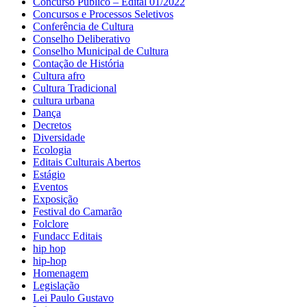
Concurso Público – Edital 01/2022
Concursos e Processos Seletivos
Conferência de Cultura
Conselho Deliberativo
Conselho Municipal de Cultura
Contação de História
Cultura afro
Cultura Tradicional
cultura urbana
Dança
Decretos
Diversidade
Ecologia
Editais Culturais Abertos
Estágio
Eventos
Exposição
Festival do Camarão
Folclore
Fundacc Editais
hip hop
hip-hop
Homenagem
Legislação
Lei Paulo Gustavo