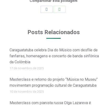
Compartilhar esta postagem
Share
Share
on
on
Facebook
WhatsApp
Posts Relacionados
Caraguatatuba celebra Dia do Músico com desfile de
fanfarras, homenagens e concerto de banda sinfônica
da Colômbia
17 de novembro de 2025
Masterclass e retorno do projeto “Música no Museu”
movimentam programação cultural de Caraguatatuba
10 de novembro de 2025
Masterclass com pianista russa Olga Lazareva é