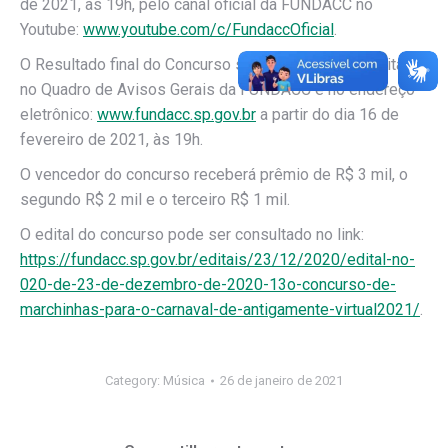
de 2021, às 19h, pelo canal oficial da FUNDACC no
Youtube:
www.youtube.com/c/FundaccOficial
.
O Resultado final do Concurso será divulgado por Edital,
no Quadro de Avisos Gerais da FUNDACC e no endereço
eletrônico:
www.fundacc.sp.gov.br
a partir do dia 16 de
fevereiro de 2021, às 19h.
O vencedor do concurso receberá prêmio de R$ 3 mil, o
segundo R$ 2 mil e o terceiro R$ 1 mil.
O edital do concurso pode ser consultado no link:
https://fundacc.sp.gov.br/editais/23/12/2020/edital-no-
020-de-23-de-dezembro-de-2020-13o-concurso-de-
marchinhas-para-o-carnaval-de-antigamente-virtual2021/
.
Category:
Música
26 de janeiro de 2021