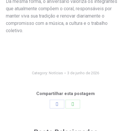
Da mesma forma, o aniversário valoriza os integrantes
que atualmente compõem o coral, responsáveis por
manter viva sua tradição e renovar diariamente o
compromisso com a música, a cultura e o trabalho
coletivo.
Category:
Notícias
3 de junho de 2026
Compartilhar esta postagem
Share
Share
on
on
Facebook
WhatsApp