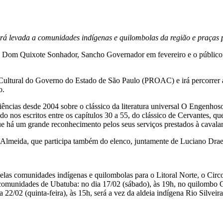
rá levada a comunidades indígenas e quilombolas da região e praças 
! Dom Quixote Sonhador, Sancho Governador em fevereiro e o público d
Cultural do Governo do Estado de São Paulo (PROAC) e irá percorrer a
o.
iências desde 2004 sobre o clássico da literatura universal O Engen
o nos escritos entre os capítulos 30 a 55, do clássico de Cervantes, q
ue há um grande reconhecimento pelos seus serviços prestados à cavala
Almeida, que participa também do elenco, juntamente de Luciano Draet
pelas comunidades indígenas e quilombolas para o Litoral Norte, o Circ
comunidades de Ubatuba: no dia 17/02 (sábado), às 19h, no quilombo 
a 22/02 (quinta-feira), às 15h, será a vez da aldeia indígena Rio Silve