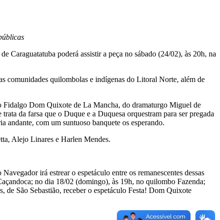
públicas
e Caraguatatuba poderá assistir a peça no sábado (24/02), às 20h, na
s comunidades quilombolas e indígenas do Litoral Norte, além de
hoso Fidalgo Dom Quixote de La Mancha, do dramaturgo Miguel de
ue trata da farsa que o Duque e a Duquesa orquestram para ser pregada
ria andante, com um suntuoso banquete os esperando.
ta, Alejo Linares e Harlen Mendes.
o Navegador irá estrear o espetáculo entre os remanescentes dessas
Caçandoca; no dia 18/02 (domingo), às 19h, no quilombo Fazenda;
iras, de São Sebastião, receber o espetáculo Festa! Dom Quixote