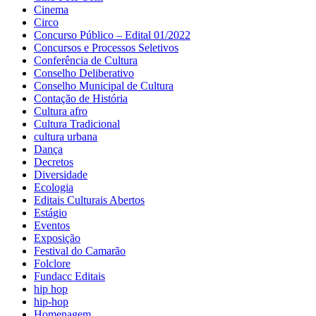
Cinema
Circo
Concurso Público – Edital 01/2022
Concursos e Processos Seletivos
Conferência de Cultura
Conselho Deliberativo
Conselho Municipal de Cultura
Contação de História
Cultura afro
Cultura Tradicional
cultura urbana
Dança
Decretos
Diversidade
Ecologia
Editais Culturais Abertos
Estágio
Eventos
Exposição
Festival do Camarão
Folclore
Fundacc Editais
hip hop
hip-hop
Homenagem