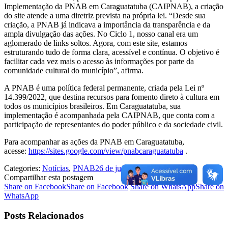
Implementação da PNAB em Caraguatatuba (CAIPNAB), a criação
do site atende a uma diretriz prevista na própria lei. “Desde sua
criação, a PNAB já indicava a importância da transparência e da
ampla divulgação das ações. No Ciclo 1, nosso canal era um
aglomerado de links soltos. Agora, com este site, estamos
estruturando tudo de forma clara, acessível e contínua. O objetivo é
facilitar cada vez mais o acesso às informações por parte da
comunidade cultural do município”, afirma.
A PNAB é uma política federal permanente, criada pela Lei nº
14.399/2022, que destina recursos para fomento direto à cultura em
todos os municípios brasileiros. Em Caraguatatuba, sua
implementação é acompanhada pela CAIPNAB, que conta com a
participação de representantes do poder público e da sociedade civil.
Para acompanhar as ações da PNAB em Caraguatatuba,
acesse:
https://sites.google.com/view/pnabcaraguatatuba
.
Categories:
Notícias
,
PNAB
26 de junho de 2025
Compartilhar esta postagem
Share on Facebook
Share on Facebook
Share on WhatsApp
Share on
WhatsApp
Posts Relacionados