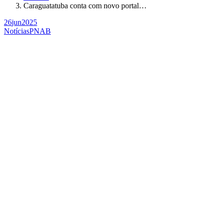
Caraguatatuba conta com novo portal…
26
jun
2025
Notícias
PNAB