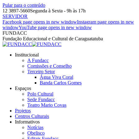
Pular para o conteúdo
12 3897-5660
Segunda à Sexta - 9h às 17h
SERVIDOR
Facebook page opens in new window
Instagram page opens in new
window
YouTube page opens in new window
FUNDACC
Fundação Educacional e Cultural de Caraguatatuba
Institucional
A Fundacc
Comissões e Conselho
Terceiro Setor
Água Viva Coral
Banda Carlos Gomes
Espaços
Polo Cultural
Sede Fundacc
Teatro Mario Covas
Projetos
Centros Culturais
Informativos
Notícias
Obelisco
Editais Fundacc