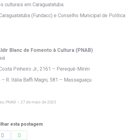
os culturais em Caraguatatuba.
 Caraguatatuba (Fundacc) e Conselho Municipal de Política
 Aldir Blanc de Fomento à Cultura (PNAB)
aiá
osta Pinheiro Jr., 2161 – Perequê-Mirim
– R. Itália Baffi Magni, 581 – Massaguaçu
as
,
PNAB
27 de maio de 2025
lhar esta postagem
Share
Share