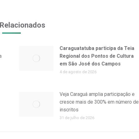
on
on
Facebook
WhatsApp
Relacionados
Caraguatatuba participa da Teia
a
Regional dos Pontos de Cultura
em São José dos Campos
4 de agosto de 2026
Veja Caraguá amplia participação e
cresce mais de 300% em número de
inscritos
31 de julho de 2026