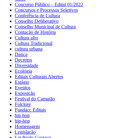
Concurso Público – Edital 01/2022
Concursos e Processos Seletivos
Conferência de Cultura
Conselho Deliberativo
Conselho Municipal de Cultura
Contação de História
Cultura afro
Cultura Tradicional
cultura urbana
Dança
Decretos
Diversidade
Ecologia
Editais Culturais Abertos
Estágio
Eventos
Exposição
Festival do Camarão
Folclore
Fundacc Editais
hip hop
hip-hop
Homenagem
Legislação
Lei Paulo Gustavo