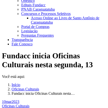
Obelisco
Editais Fundacc
PNAB Caraguatatuba
Concursos e Processos Seletivos
Acesso Online ao Livro de Santo Antônio de
Caraguatatuba
Portal de Compras
Legislação
Perguntas Frequentes
Transparência
Fale Conosco
Fundacc inicia Oficinas
Culturais nesta segunda, 13
Você está aqui:
Início
Oficinas Culturais
Fundacc inicia Oficinas Culturais nesta…
10
mar
2023
Oficinas Culturais