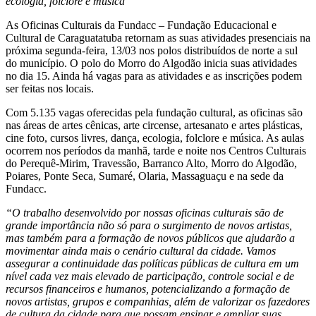
ecologia, folclore e música
As Oficinas Culturais da Fundacc – Fundação Educacional e
Cultural de Caraguatatuba retornam as suas atividades presenciais na
próxima segunda-feira, 13/03 nos polos distribuídos de norte a sul
do município. O polo do Morro do Algodão inicia suas atividades
no dia 15. Ainda há vagas para as atividades e as inscrições podem
ser feitas nos locais.
Com 5.135 vagas oferecidas pela fundação cultural, as oficinas são
nas áreas de artes cênicas, arte circense, artesanato e artes plásticas,
cine foto, cursos livres, dança, ecologia, folclore e música. As aulas
ocorrem nos períodos da manhã, tarde e noite nos Centros Culturais
do Perequê-Mirim, Travessão, Barranco Alto, Morro do Algodão,
Poiares, Ponte Seca, Sumaré, Olaria, Massaguaçu e na sede da
Fundacc.
“O trabalho desenvolvido por nossas oficinas culturais são de
grande importância não só para o surgimento de novos artistas,
mas também para a formação de novos públicos que ajudarão a
movimentar ainda mais o cenário cultural da cidade. Vamos
assegurar a continuidade das políticas públicas de cultura em um
nível cada vez mais elevado de participação, controle social e de
recursos financeiros e humanos, potencializando a formação de
novos artistas, grupos e companhias, além de valorizar os fazedores
de cultura da cidade para que possam ensinar e ampliar suas