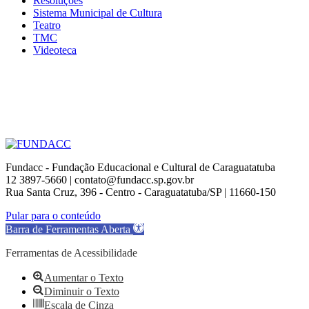
Resoluções
Sistema Municipal de Cultura
Teatro
TMC
Videoteca
Fundacc - Fundação Educacional e Cultural de Caraguatatuba
12 3897-5660 | contato@fundacc.sp.gov.br
Rua Santa Cruz, 396 - Centro - Caraguatatuba/SP | 11660-150
Go
Pular para o conteúdo
to
Barra de Ferramentas Aberta
Top
Ferramentas de Acessibilidade
Aumentar o Texto
Diminuir o Texto
Escala de Cinza