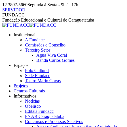
Pular
12 3897-5660
Segunda à Sexta - 9h às 17h
para
SERVIDOR
o
Facebook
Instagram
YouTube
FUNDACC
conteúdo
page
page
page
Fundação Educacional e Cultural de Caraguatatuba
opens
opens
opens
in
in
in
Institucional
new
new
new
A Fundacc
window
window
window
Comissões e Conselho
Terceiro Setor
Água Viva Coral
Banda Carlos Gomes
Espaços
Polo Cultural
Sede Fundacc
Teatro Mario Covas
Projetos
Centros Culturais
Informativos
Notícias
Obelisco
Editais Fundacc
PNAB Caraguatatuba
Concursos e Processos Seletivos
Acesso Online ao Livro de Santo Antônio de