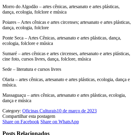
Morro do Algodão – artes cênicas, artesanato e artes plásticas,
dança, ecologia, folclore e música
Poiares – Artes cênicas e artes circenses; artesanato e artes plásticas,
dança, ecologia, folclore
Ponte Seca – Artes Cênicas, artesanato e artes plásticas, dança,
ecologia, folclore e música
Sumaré – artes cênicas e artes circenses, artesanato e artes plásticas,
cine foto, cursos livres, dança, folclore, música
Sede – literatura e cursos livres
Olaria – artes cênicas, artesanato e artes plásticas, ecologia, dança e
música.
Massaguaçu – artes cênicas, artesanato e artes plásticas, ecologia,
dança e música
Category:
Oficinas Culturais
10 de março de 2023
Compartilhar esta postagem
Share
Share
Share on Facebook
Share on WhatsApp
on
on
Facebook
WhatsApp
Posts Relacionados