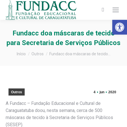
Search:
Barra de Fer
Fundacc doa máscaras de tecido
para Secretaria de Serviços Públicos
Você está aqui:
Início
Outros
Fundacc doa máscaras de tecido…
Outros
4
jun
2020
A Fundacc – Fundação Educacional e Cultural de
Caraguatatuba doou, nesta semana, cerca de 500
máscaras de tecido à Secretaria de Serviços Públicos
(SESEP).