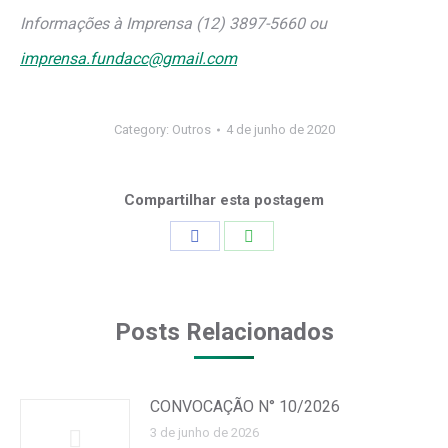
Informações à Imprensa (12) 3897-5660 ou
imprensa.fundacc@gmail.com
Category:
Outros
4 de junho de 2020
Compartilhar esta postagem
Share
Share
on
on
Facebook
WhatsApp
Posts Relacionados
CONVOCAÇÃO N° 10/2026
3 de junho de 2026