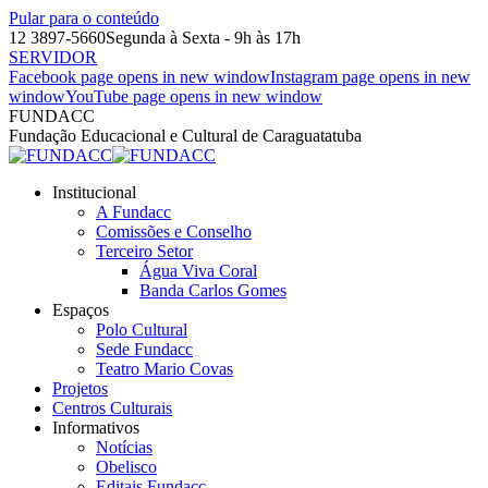
Pular para o conteúdo
12 3897-5660
Segunda à Sexta - 9h às 17h
SERVIDOR
Facebook page opens in new window
Instagram page opens in new
window
YouTube page opens in new window
FUNDACC
Fundação Educacional e Cultural de Caraguatatuba
Institucional
A Fundacc
Comissões e Conselho
Terceiro Setor
Água Viva Coral
Banda Carlos Gomes
Espaços
Polo Cultural
Sede Fundacc
Teatro Mario Covas
Projetos
Centros Culturais
Informativos
Notícias
Obelisco
Editais Fundacc