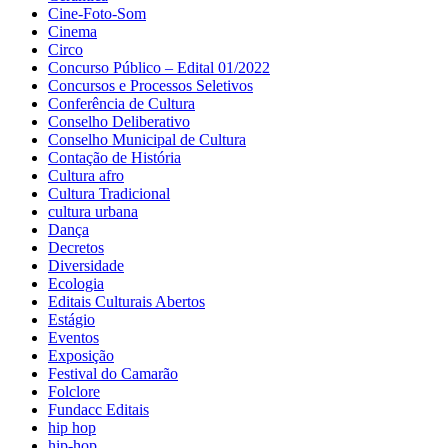
Cine-Foto-Som
Cinema
Circo
Concurso Público – Edital 01/2022
Concursos e Processos Seletivos
Conferência de Cultura
Conselho Deliberativo
Conselho Municipal de Cultura
Contação de História
Cultura afro
Cultura Tradicional
cultura urbana
Dança
Decretos
Diversidade
Ecologia
Editais Culturais Abertos
Estágio
Eventos
Exposição
Festival do Camarão
Folclore
Fundacc Editais
hip hop
hip-hop