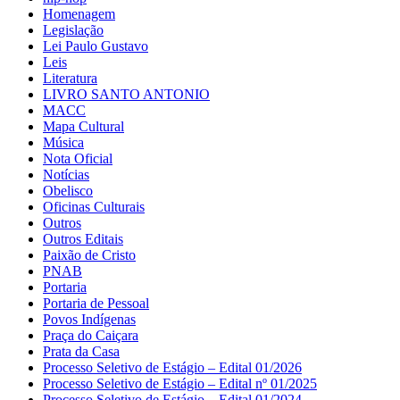
Homenagem
Legislação
Lei Paulo Gustavo
Leis
Literatura
LIVRO SANTO ANTONIO
MACC
Mapa Cultural
Música
Nota Oficial
Notícias
Obelisco
Oficinas Culturais
Outros
Outros Editais
Paixão de Cristo
PNAB
Portaria
Portaria de Pessoal
Povos Indígenas
Praça do Caiçara
Prata da Casa
Processo Seletivo de Estágio – Edital 01/2026
Processo Seletivo de Estágio – Edital nº 01/2025
Processo Seletivo de Estágio – Edital 01/2024