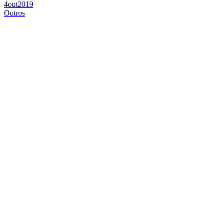
4
out
2019
Outros