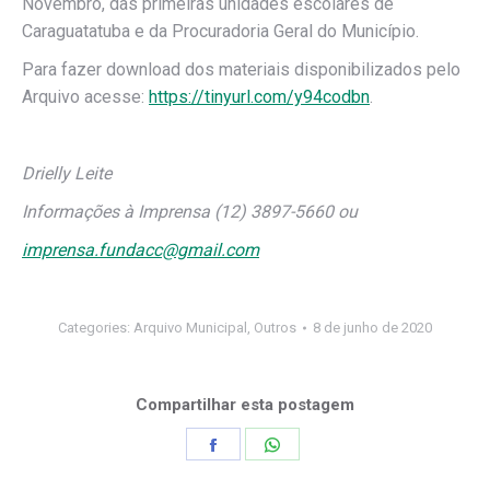
Novembro, das primeiras unidades escolares de
Caraguatatuba e da Procuradoria Geral do Município.
Para fazer download dos materiais disponibilizados pelo
Arquivo acesse:
https://tinyurl.com/y94codbn
.
Drielly Leite
Informações à Imprensa (12) 3897-5660 ou
imprensa.fundacc@gmail.com
Categories:
Arquivo Municipal
,
Outros
8 de junho de 2020
Compartilhar esta postagem
Share
Share
on
on