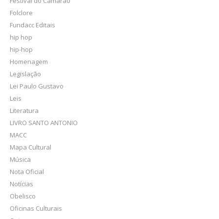
Festival do Camarão
Folclore
Fundacc Editais
hip hop
hip-hop
Homenagem
Legislação
Lei Paulo Gustavo
Leis
Literatura
LIVRO SANTO ANTONIO
MACC
Mapa Cultural
Música
Nota Oficial
Notícias
Obelisco
Oficinas Culturais