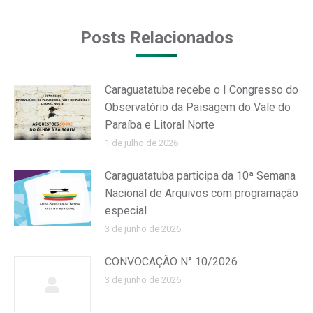
Facebook
WhatsApp
Posts Relacionados
Caraguatatuba recebe o I Congresso do
Observatório da Paisagem do Vale do
Paraíba e Litoral Norte
1 de julho de 2026
Caraguatatuba participa da 10ª Semana
Nacional de Arquivos com programação
especial
3 de junho de 2026
CONVOCAÇÃO N° 10/2026
3 de junho de 2026