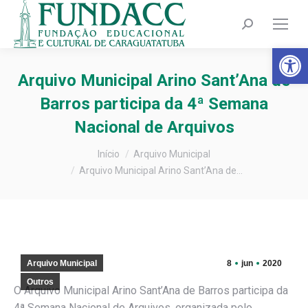
Search:
Barra de Fer
Arquivo Municipal Arino Sant’Ana de
Barros participa da 4ª Semana
Nacional de Arquivos
Você está aqui:
Início
Arquivo Municipal
Arquivo Municipal Arino Sant’Ana de…
Arquivo Municipal
8
jun
2020
Outros
O Arquivo Municipal Arino Sant’Ana de Barros participa da
4ª Semana Nacional de Arquivos, organizada pelo