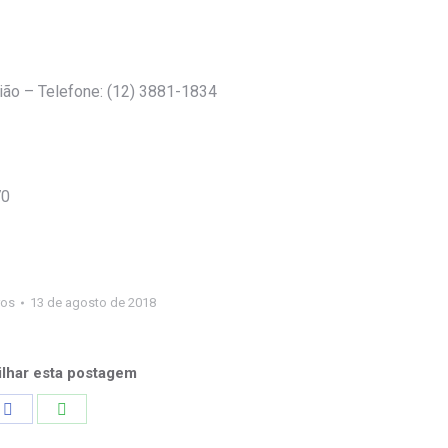
ião – Telefone: (12) 3881-1834
70
ros
13 de agosto de 2018
lhar esta postagem
Share
Share
on
on