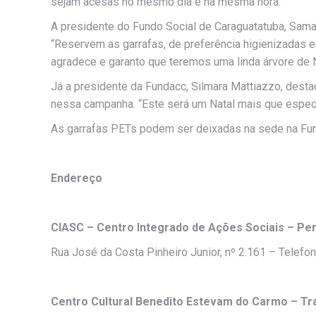
sejam acesas no mesmo dia e na mesma hora.
A presidente do Fundo Social de Caraguatatuba, Samar
“Reservem as garrafas, de preferência higienizadas 
agradece e garanto que teremos uma linda árvore de N
Já a presidente da Fundacc, Silmara Mattiazzo, desta
nessa campanha. “Este será um Natal mais que especi
As garrafas PETs podem ser deixadas na sede na Fun
Endereço
CIASC – Centro Integrado de Ações Sociais – Pe
Rua José da Costa Pinheiro Junior, nº 2.161 – Telefo
Centro Cultural Benedito Estevam do Carmo – T