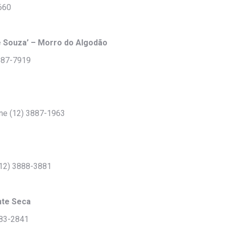
7660
e Souza’ – Morro do Algodão
3887-7919
one (12) 3887-1963
 (12) 3888-3881
nte Seca
883-2841