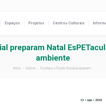
Espaços
Projetos
Centros Culturais
Inform
ial preparam Natal EsPETacul
ambiente
Você está aqui:
Início
Outros
Fundacc e Fundo Social preparam…
13
ago
2018