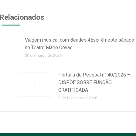
Facebook
WhatsApp
Relacionados
Viagem musical com Beatles 4Ever é neste sábado
no Teatro Mario Covas
30 de março de 2026
Portaria de Pessoal n° 40/2026 –
DISPÕE SOBRE FUNÇÃO
GRATIFICADA
3 de fevereiro de 2026