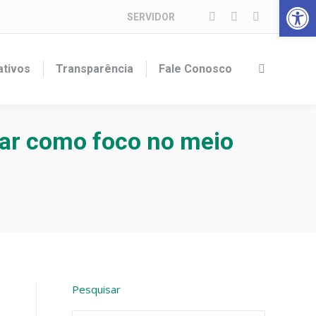
Barra de Fer
SERVIDOR
Facebook
Instagram
YouTube
page
page
page
opens
opens
opens
ativos
Transparência
Fale Conosco
Search:
in
in
in
new
new
new
window
window
window
ar como foco no meio
Pesquisar