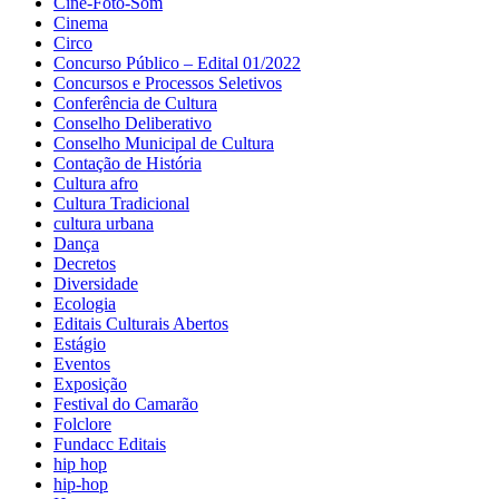
Cine-Foto-Som
Cinema
Circo
Concurso Público – Edital 01/2022
Concursos e Processos Seletivos
Conferência de Cultura
Conselho Deliberativo
Conselho Municipal de Cultura
Contação de História
Cultura afro
Cultura Tradicional
cultura urbana
Dança
Decretos
Diversidade
Ecologia
Editais Culturais Abertos
Estágio
Eventos
Exposição
Festival do Camarão
Folclore
Fundacc Editais
hip hop
hip-hop