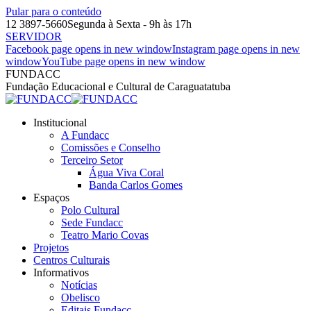
Pular para o conteúdo
12 3897-5660
Segunda à Sexta - 9h às 17h
SERVIDOR
Facebook page opens in new window
Instagram page opens in new
window
YouTube page opens in new window
FUNDACC
Fundação Educacional e Cultural de Caraguatatuba
Institucional
A Fundacc
Comissões e Conselho
Terceiro Setor
Água Viva Coral
Banda Carlos Gomes
Espaços
Polo Cultural
Sede Fundacc
Teatro Mario Covas
Projetos
Centros Culturais
Informativos
Notícias
Obelisco
Editais Fundacc