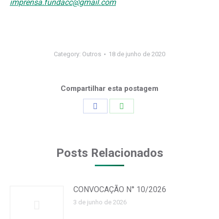
imprensa.fundacc@gmail.com
Category:
Outros
18 de junho de 2020
Compartilhar esta postagem
Share
Share
on
on
Facebook
WhatsApp
Posts Relacionados
CONVOCAÇÃO N° 10/2026
3 de junho de 2026