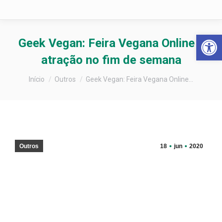
Barra de Fer
Geek Vegan: Feira Vegana Online é
atração no fim de semana
Você está aqui:
Início
Outros
Geek Vegan: Feira Vegana Online…
Outros
18
jun
2020