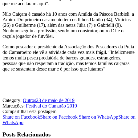
que me aceitaram aqui”.
Nilo Caiçara é casado há 10 anos com Amilda da Páscoa Barbieli, a
Amim. Do primeiro casamento tem os filhos Danilo (34), Vinicius
(26) e Guilherme (17), além das netas Júlia (7) e Gabrielli (8).
Nenhum seguiu a profissão, sendo um construtor, outro DJ e o
caçula jogador de futvôlei.
Como pescador e presidente da Associação dos Pescadores da Praia
do Camaroeiro ele vê a atividade cada vez mais frágil. “Infelizmente
temos muita pesca predatória de barcos grandes, estrangeiros,
pessoas que não respeitam a tradição, mas temos famílias caiçaras
que se sustentam desse mar e é por isso que lutamos”.
Category:
Outros
23 de maio de 2019
Marcações:
Festival do Camarão 2019
Compartilhar esta postagem
Share on Facebook
Share on Facebook
Share on WhatsApp
Share on
WhatsApp
Posts Relacionados