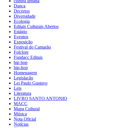
cultura urbana
Dança
Decretos
Diversidade
Ecologia
Editais Culturais Abertos
Estágio
Eventos
Exposição
Festival do Camarão
Folclore
Fundacc Editais
hip hop
hip-hop
Homenagem
Legislação
Lei Paulo Gustavo
Leis
Literatura
LIVRO SANTO ANTONIO
MACC
Mapa Cultural
Música
Nota Oficial
Notícias