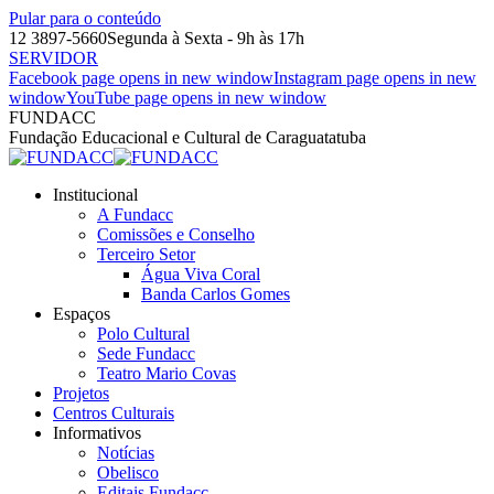
Pular para o conteúdo
12 3897-5660
Segunda à Sexta - 9h às 17h
SERVIDOR
Facebook page opens in new window
Instagram page opens in new
window
YouTube page opens in new window
FUNDACC
Fundação Educacional e Cultural de Caraguatatuba
Institucional
A Fundacc
Comissões e Conselho
Terceiro Setor
Água Viva Coral
Banda Carlos Gomes
Espaços
Polo Cultural
Sede Fundacc
Teatro Mario Covas
Projetos
Centros Culturais
Informativos
Notícias
Obelisco
Editais Fundacc