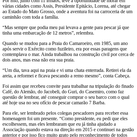
Por isso, junto com 11 irmãos, teve a oportunidade de morar em
várias cidades como Assis, Presidente Epitácio, Lorena, até chegar
ao Estado do Mato Grosso, onde a aventura foi na carroceria de um
caminhão com toda a família.
“Mas sempre que podia meu pai levava a gente para pescar já que
tinha uma embarcação de 12 metros”, relembra.
Quando se mudou para a Praia do Camaroeiro, em 1985, um ano
após servir o Exército como fuzileiro, era por essas paragens que
contemplava o mar. Ainda trabalhou na construção civil por cerca de
dois anos, mas essa não era sua praia.
“Um dia, tava aqui na praia e vi uma chata enterrada. Retirei ela da
areia, a reformei e ficava pescando a remo mesmo”, conta Cabeça.
Foi assim que recebeu convite para trabalhar na tripulação do finado
Café, do Alemão, do Jacobeli, do Guri, do Casemiro, como faz
questão de lembrar, até conseguir comprar o seu barco com o qual
até hoje usa no seu ofício de pescar camarão 7 Barba.
Para ele, ser lembrado pelos colegas pescadores para receber essa
homenagem foi um presente. “Como presidente, eu pedi que eles
escolhessem, mas eles lembraram que eu já tinha ajudado a
Associação quando estava na direção em 2015 e continuei na gestão
anterior e por isso fico muito grato pelo reconhecimento de todos