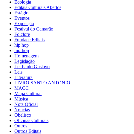
Ecologia
Editais Culturais Abertos
Estágio
Eventos
Exposição
Festival do Camarão
Folclore
Fundacc Editais
hip hop
hip-hop
Homenagem
Legislação
Lei Paulo Gustavo
Leis
Literatura
LIVRO SANTO ANTONIO
MACC
Mapa Cultural
Música
Nota Oficial
Notícias
Obelisco
Oficinas Culturais
Outros
Outros Editais