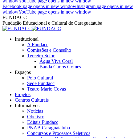
window
YouTube page opens in new window
Facebook page opens in new window
Instagram page opens in new
window
YouTube page opens in new window
FUNDACC
Fundação Educacional e Cultural de Caraguatatuba
Institucional
A Fundacc
Comissões e Conselho
Terceiro Setor
Água Viva Coral
Banda Carlos Gomes
Espaços
Polo Cultural
Sede Fundacc
Teatro Mario Covas
Projetos
Centros Culturais
Informativos
Notícias
Obelisco
Editais Fundacc
PNAB Caraguatatuba
Concursos e Processos Seletivos