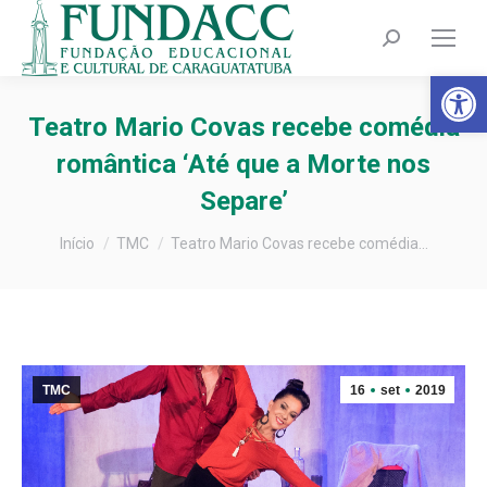
Search:
Barra de Fer
Teatro Mario Covas recebe comédia
romântica ‘Até que a Morte nos
Separe’
Você está aqui:
Início
TMC
Teatro Mario Covas recebe comédia…
TMC
16
set
2019