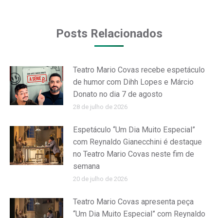
on
on
Facebook
WhatsApp
Posts Relacionados
Teatro Mario Covas recebe espetáculo
de humor com Dihh Lopes e Márcio
Donato no dia 7 de agosto
28 de julho de 2026
Espetáculo “Um Dia Muito Especial”
com Reynaldo Gianecchini é destaque
no Teatro Mario Covas neste fim de
semana
20 de julho de 2026
Teatro Mario Covas apresenta peça
“Um Dia Muito Especial” com Reynaldo