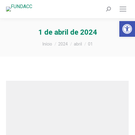
Search:
Barra de Fer
1 de abril de 2024
Você está aqui:
Início
2024
abril
01