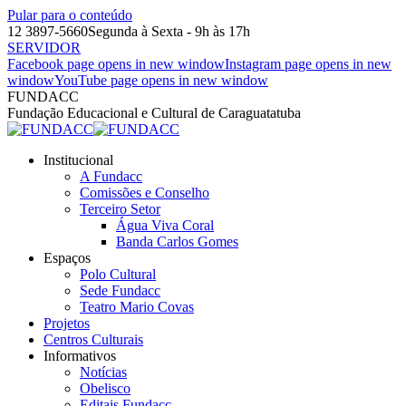
Pular para o conteúdo
12 3897-5660
Segunda à Sexta - 9h às 17h
SERVIDOR
Facebook page opens in new window
Instagram page opens in new
window
YouTube page opens in new window
FUNDACC
Fundação Educacional e Cultural de Caraguatatuba
Institucional
A Fundacc
Comissões e Conselho
Terceiro Setor
Água Viva Coral
Banda Carlos Gomes
Espaços
Polo Cultural
Sede Fundacc
Teatro Mario Covas
Projetos
Centros Culturais
Informativos
Notícias
Obelisco
Editais Fundacc