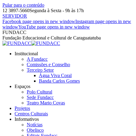
Pular para o conteúdo
12 3897-5660
Segunda à Sexta - 9h às 17h
SERVIDOR
Facebook page opens in new window
Instagram page opens in new
window
YouTube page opens in new window
FUNDACC
Fundação Educacional e Cultural de Caraguatatuba
Institucional
A Fundacc
Comissões e Conselho
Terceiro Setor
Água Viva Coral
Banda Carlos Gomes
Espaços
Polo Cultural
Sede Fundacc
Teatro Mario Covas
Projetos
Centros Culturais
Informativos
Notícias
Obelisco
Editais Fundacc