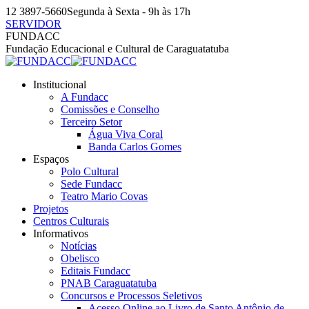
Pular
12 3897-5660
Segunda à Sexta - 9h às 17h
para
SERVIDOR
o
Facebook
Instagram
YouTube
FUNDACC
conteúdo
page
page
page
Fundação Educacional e Cultural de Caraguatatuba
opens
opens
opens
in
in
in
Institucional
new
new
new
A Fundacc
window
window
window
Comissões e Conselho
Terceiro Setor
Água Viva Coral
Banda Carlos Gomes
Espaços
Polo Cultural
Sede Fundacc
Teatro Mario Covas
Projetos
Centros Culturais
Informativos
Notícias
Obelisco
Editais Fundacc
PNAB Caraguatatuba
Concursos e Processos Seletivos
Acesso Online ao Livro de Santo Antônio de