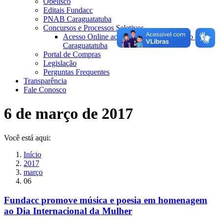
Obelisco
Editais Fundacc
PNAB Caraguatatuba
Concursos e Processos Seletivos
Acesso Online ao Livro de Santo Antônio de
Caraguatatuba
Portal de Compras
Legislação
Perguntas Frequentes
Transparência
Fale Conosco
6 de março de 2017
Você está aqui:
Início
2017
março
06
Fundacc promove música e poesia em homenagem
ao Dia Internacional da Mulher