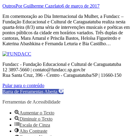
Outros
Por
Guilherme Cazelato
6 de março de 2017
Em comemoração ao Dia Internacional da Mulher, a Fundacc –
Fundação Educacional e Cultural de Caraguatatuba realiza nesta
quarta-feira (8/3) uma séria de intervenções musicais e poéticas em
pontos públicos da cidade em horários variados. Três duplas de
cantoras, Mara Amaral e Priscila Bastos, Heloísa Figueiredo e
Katerina Abashkina e Fernanda Leturia e Bia Castilho…
Fundacc - Fundação Educacional e Cultural de Caraguatatuba
12 3897-5660 | contato@fundacc.sp.gov.br
Rua Santa Cruz, 396 - Centro - Caraguatatuba/SP | 11660-150
Go
Pular para o conteúdo
to
Barra de Ferramentas Aberta
Top
Ferramentas de Acessibilidade
Aumentar o Texto
Diminuir o Texto
Escala de Cinza
Alto Contraste