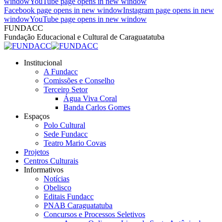
window
YouTube page opens in new window
Facebook page opens in new window
Instagram page opens in new
window
YouTube page opens in new window
FUNDACC
Fundação Educacional e Cultural de Caraguatatuba
Institucional
A Fundacc
Comissões e Conselho
Terceiro Setor
Água Viva Coral
Banda Carlos Gomes
Espaços
Polo Cultural
Sede Fundacc
Teatro Mario Covas
Projetos
Centros Culturais
Informativos
Notícias
Obelisco
Editais Fundacc
PNAB Caraguatatuba
Concursos e Processos Seletivos