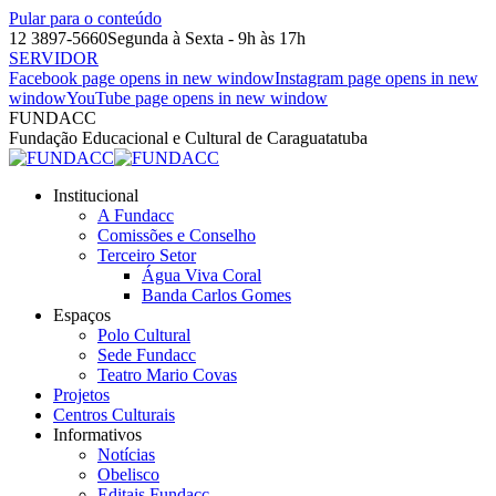
Pular para o conteúdo
12 3897-5660
Segunda à Sexta - 9h às 17h
SERVIDOR
Facebook page opens in new window
Instagram page opens in new
window
YouTube page opens in new window
FUNDACC
Fundação Educacional e Cultural de Caraguatatuba
Institucional
A Fundacc
Comissões e Conselho
Terceiro Setor
Água Viva Coral
Banda Carlos Gomes
Espaços
Polo Cultural
Sede Fundacc
Teatro Mario Covas
Projetos
Centros Culturais
Informativos
Notícias
Obelisco
Editais Fundacc