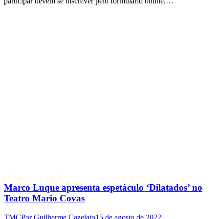
participar devem se inscrever pelo formulário online,…
Marco Luque apresenta espetáculo ‘Dilatados’ no
Teatro Mario Covas
TMC
Por
Guilherme Cazelato
15 de agosto de 2022