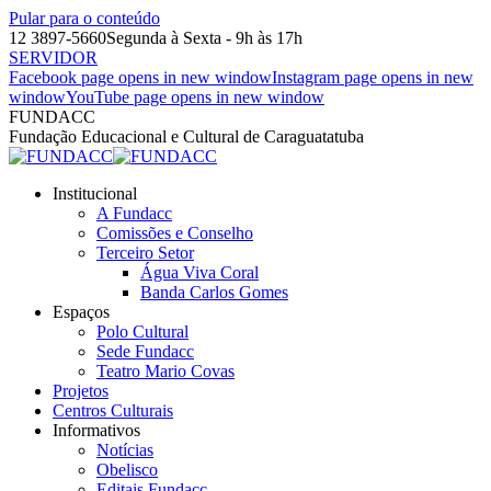
Pular para o conteúdo
12 3897-5660
Segunda à Sexta - 9h às 17h
SERVIDOR
Facebook page opens in new window
Instagram page opens in new
window
YouTube page opens in new window
FUNDACC
Fundação Educacional e Cultural de Caraguatatuba
Institucional
A Fundacc
Comissões e Conselho
Terceiro Setor
Água Viva Coral
Banda Carlos Gomes
Espaços
Polo Cultural
Sede Fundacc
Teatro Mario Covas
Projetos
Centros Culturais
Informativos
Notícias
Obelisco
Editais Fundacc