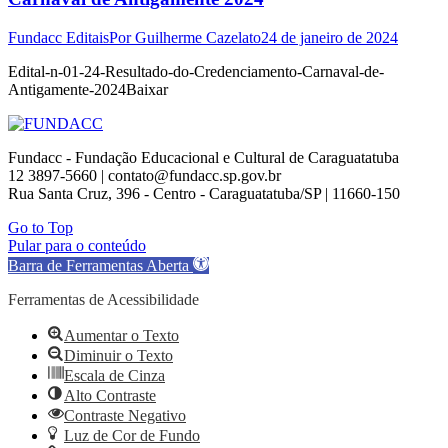
Fundacc Editais
Por
Guilherme Cazelato
24 de janeiro de 2024
Edital-n-01-24-Resultado-do-Credenciamento-Carnaval-de-
Antigamente-2024Baixar
Fundacc - Fundação Educacional e Cultural de Caraguatatuba
12 3897-5660 | contato@fundacc.sp.gov.br
Rua Santa Cruz, 396 - Centro - Caraguatatuba/SP | 11660-150
Go to Top
Pular para o conteúdo
Barra de Ferramentas Aberta
Ferramentas de Acessibilidade
Aumentar o Texto
Diminuir o Texto
Escala de Cinza
Alto Contraste
Contraste Negativo
Luz de Cor de Fundo