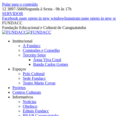
Pular para o conteúdo
12 3897-5660
Segunda à Sexta - 9h às 17h
SERVIDOR
Facebook page opens in new window
Instagram page opens in new 
FUNDACC
Fundação Educacional e Cultural de Caraguatatuba
Institucional
A Fundacc
Comissões e Conselho
Terceiro Setor
Água Viva Coral
Banda Carlos Gomes
Espaços
Polo Cultural
Sede Fundacc
Teatro Mario Covas
Projetos
Centros Culturais
Informativos
Notícias
Obelisco
Editais Fundacc
PNAB Caraguatatuba