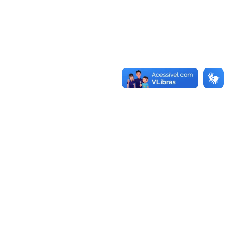
DO-1o-VEM-BAILAR-NOITE-CUBANA-EM-
CARAGUA-RESULTADO-FINALBaixar
EDITAL N 59 -2024 – FOODTRUCK
PARA CARAGUÁ BEATS
Fundacc Editais
Por
Adriana Coutinho
30 de setembro de 2024
EDITAL-59-2024-FUDTRUCK-CARAGUA-BEATS-
PDFBaixar
Portaria de Pessoal nº 118/2024 –
DISPÕE SOBRE COMISSÃO DE
SELEÇÃO DO EDITAL Nº 59/2024 DE
CHAMAMENTO PÚBLICO PARA 3º
MOSTRA COLETIVA DA CONSCIÊNCIA