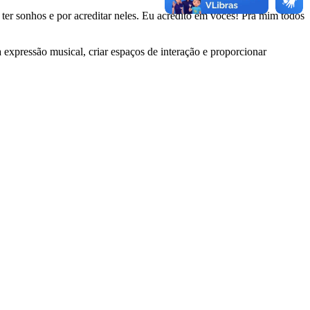
 ter sonhos e por acreditar neles. Eu acredito em vocês! Pra mim todos
 expressão musical, criar espaços de interação e proporcionar