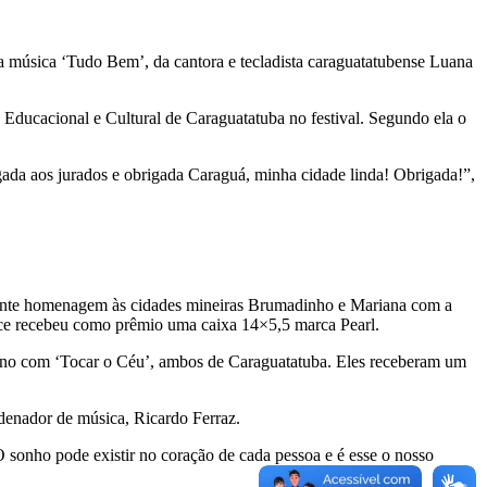
a música ‘Tudo Bem’, da cantora e tecladista caraguatatubense Luana
Educacional e Cultural de Caraguatatuba no festival. Segundo ela o
gada aos jurados e obrigada Caraguá, minha cidade linda! Obrigada!”,
nante homenagem às cidades mineiras Brumadinho e Mariana com a
ce recebeu como prêmio uma caixa 14×5,5 marca Pearl.
ano com ‘Tocar o Céu’, ambos de Caraguatatuba. Eles receberam um
rdenador de música, Ricardo Ferraz.
 sonho pode existir no coração de cada pessoa e é esse o nosso