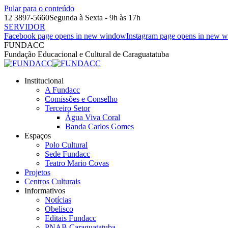
Pular para o conteúdo
12 3897-5660
Segunda à Sexta - 9h às 17h
SERVIDOR
Facebook page opens in new window
Instagram page opens in new 
FUNDACC
Fundação Educacional e Cultural de Caraguatatuba
Institucional
A Fundacc
Comissões e Conselho
Terceiro Setor
Água Viva Coral
Banda Carlos Gomes
Espaços
Polo Cultural
Sede Fundacc
Teatro Mario Covas
Projetos
Centros Culturais
Informativos
Notícias
Obelisco
Editais Fundacc
PNAB Caraguatatuba