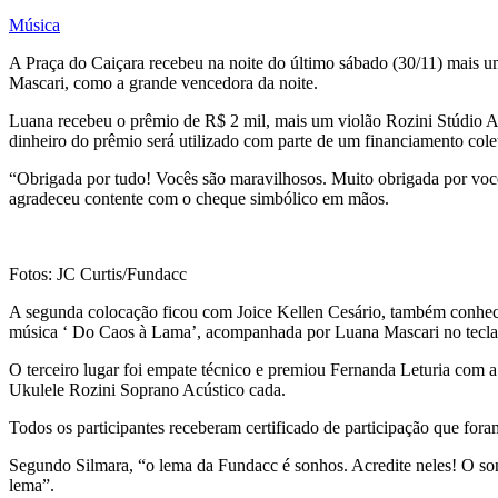
Música
A Praça do Caiçara recebeu na noite do último sábado (30/11) mais 
Mascari, como a grande vencedora da noite.
Luana recebeu o prêmio de R$ 2 mil, mais um violão Rozini Stúdio Ac
dinheiro do prêmio será utilizado com parte de um financiamento cole
“Obrigada por tudo! Vocês são maravilhosos. Muito obrigada por vocês
agradeceu contente com o cheque simbólico em mãos.
Fotos: JC Curtis/Fundacc
A segunda colocação ficou com Joice Kellen Cesário, também conhe
música ‘ Do Caos à Lama’, acompanhada por Luana Mascari no tecla
O terceiro lugar foi empate técnico e premiou Fernanda Leturia co
Ukulele Rozini Soprano Acústico cada.
Todos os participantes receberam certificado de participação que for
Segundo Silmara, “o lema da Fundacc é sonhos. Acredite neles! O sonh
lema”.