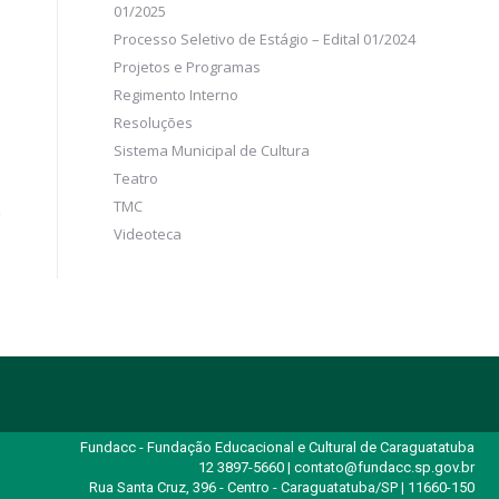
01/2025
Processo Seletivo de Estágio – Edital 01/2024
Projetos e Programas
Regimento Interno
Resoluções
Sistema Municipal de Cultura
Teatro
TMC
Videoteca
Fundacc - Fundação Educacional e Cultural de Caraguatatuba
12 3897-5660 | contato@fundacc.sp.gov.br
Rua Santa Cruz, 396 - Centro - Caraguatatuba/SP | 11660-150