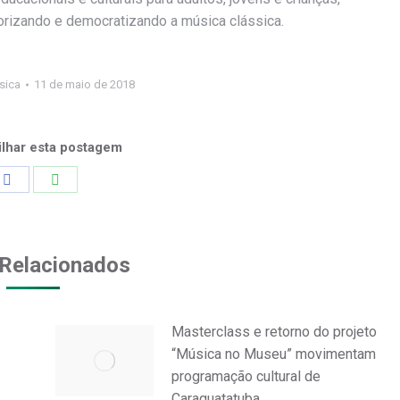
orizando e democratizando a música clássica.
sica
11 de maio de 2018
lhar esta postagem
Share
Share
on
on
Facebook
WhatsApp
Relacionados
Masterclass e retorno do projeto
“Música no Museu” movimentam
programação cultural de
Caraguatatuba