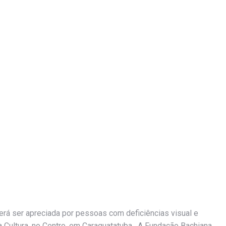
rá ser apreciada por pessoas com deficiências visual e
 da Cultura, no Centro, em Caraguatatuba. A Fundação Bachiana