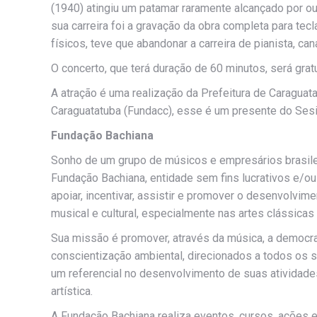
(1940) atingiu um patamar raramente alcançado por o
sua carreira foi a gravação da obra completa para te
físicos, teve que abandonar a carreira de pianista, ca
O concerto, que terá duração de 60 minutos, será gratu
A atração é uma realização da Prefeitura de Caraguat
Caraguatatuba (Fundacc), esse é um presente do Ses
Fundação Bachiana
Sonho de um grupo de músicos e empresários brasileir
Fundação Bachiana, entidade sem fins lucrativos e/ou
apoiar, incentivar, assistir e promover o desenvolvim
musical e cultural, especialmente nas artes clássicas
Sua missão é promover, através da música, a democrati
conscientização ambiental, direcionados a todos os
um referencial no desenvolvimento de suas atividades
artística.
A Fundação Bachiana realiza eventos, cursos, ações ed