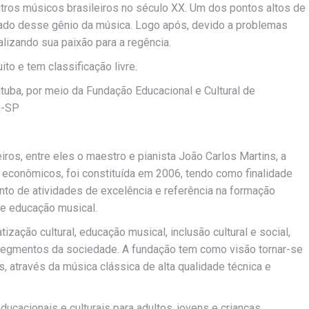
utros músicos brasileiros no século XX. Um dos pontos altos de
clado desse gênio da música. Logo após, devido a problemas
nalizando sua paixão para a regência.
ito e tem classificação livre.
atuba, por meio da Fundação Educacional e Cultural de
i-SP
os, entre eles o maestro e pianista João Carlos Martins, a
 econômicos, foi constituída em 2006, tendo como finalidade
ento de atividades de excelência e referência na formação
 e educação musical.
zação cultural, educação musical, inclusão cultural e social,
 segmentos da sociedade. A fundação tem como visão tornar-se
, através da música clássica de alta qualidade técnica e
ucacionais e culturais para adultos, jovens e crianças,