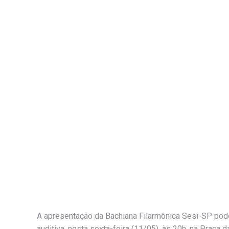
A apresentação da Bachiana Filarmônica Sesi-SP pode
auditiva, nesta sexta-feira (11/05), às 20h, na Praça