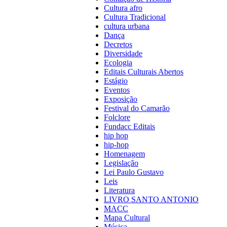
Cultura afro
Cultura Tradicional
cultura urbana
Dança
Decretos
Diversidade
Ecologia
Editais Culturais Abertos
Estágio
Eventos
Exposição
Festival do Camarão
Folclore
Fundacc Editais
hip hop
hip-hop
Homenagem
Legislação
Lei Paulo Gustavo
Leis
Literatura
LIVRO SANTO ANTONIO
MACC
Mapa Cultural
Música