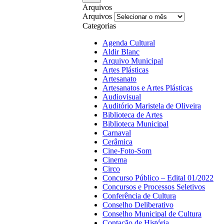
Arquivos
Arquivos
Categorias
Agenda Cultural
Aldir Blanc
Arquivo Municipal
Artes Plásticas
Artesanato
Artesanatos e Artes Plásticas
Audiovisual
Auditório Maristela de Oliveira
Biblioteca de Artes
Biblioteca Municipal
Carnaval
Cerâmica
Cine-Foto-Som
Cinema
Circo
Concurso Público – Edital 01/2022
Concursos e Processos Seletivos
Conferência de Cultura
Conselho Deliberativo
Conselho Municipal de Cultura
Contação de História