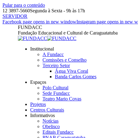
Pular para o conteúdo
12 3897-5660
Segunda à Sexta - 9h às 17h
SERVIDOR
Facebook page opens in new window
Instagram page opens in new 
FUNDACC
Fundação Educacional e Cultural de Caraguatatuba
Institucional
A Fundacc
Comissões e Conselho
Terceiro Setor
Água Viva Coral
Banda Carlos Gomes
Espaços
Polo Cultural
Sede Fundacc
Teatro Mario Covas
Projetos
Centros Culturais
Informativos
Notícias
Obelisco
Editais Fundacc
PNAB Caraguatatuba