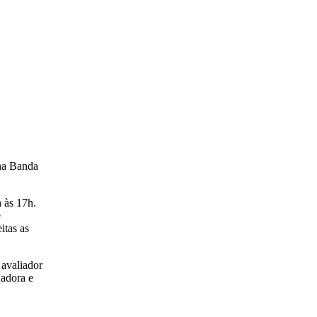
 na Banda
 às 17h.
e
itas as
 avaliador
nadora e