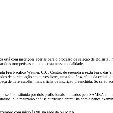
tá com inscrições abertas para o processo de seleção de Bolsista I
r dois trompetistas e um baterista nessa modalidade.
a Frei Pacífico Wagner, 616 , Centro, de segunda a sexta-feira, das 9h
cados de participação em cursos livres, uma foto 3×4, cópia da cédula d
ça de livre escolha, mais a ficha de inscrição preenchida. Só serão ace
que será constituída por dois profissionais indicados pela SAMBA e um
tuba, que realizarão análise curricular, entrevista com a banca exami
de dezembro com início às 9h, na sede da SAMBA.