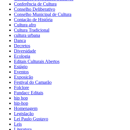
Conferência de Cultura
Conselho Deliberativo
Conselho Municipal de Cultura
Contação de História
Cultura afro
Cultura Tradicional
cultura urbana
Dança
Decretos
Diversidade
Ecologia
Editais Culturais Abertos
Estágio
Eventos
Exposição
Festival do Camarão
Folclore
Fundacc Editais
hip hop
hip-hop
Homenagem
Legislação
Lei Paulo Gustavo
Leis
Literatura