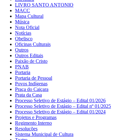
LIVRO SANTO ANTONIO
MACC
Mapa Cultural
Música
Nota Oficial
Notícias
Obelisco
Oficinas Culturais
Outros
Outros Editais
Paixão de Cristo
PNAB
Portaria
Portaria de Pessoal
Povos Indígenas
Praça do Caiçara
Prata da Casa
Processo Seletivo de Estágio – Edital 01/2026
Processo Seletivo de Estágio – Edital nº 01/2025
Processo Seletivo de Estágio – Edital 01/2024
Projetos e Programas
Regimento Interno
Resoluções
Sistema Municipal de Cultura
Teatro