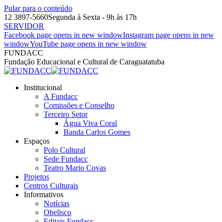
Pular para o conteúdo
12 3897-5660
Segunda à Sexta - 9h às 17h
SERVIDOR
Facebook page opens in new window
Instagram page opens in new
window
YouTube page opens in new window
FUNDACC
Fundação Educacional e Cultural de Caraguatatuba
Institucional
A Fundacc
Comissões e Conselho
Terceiro Setor
Água Viva Coral
Banda Carlos Gomes
Espaços
Polo Cultural
Sede Fundacc
Teatro Mario Covas
Projetos
Centros Culturais
Informativos
Notícias
Obelisco
Editais Fundacc