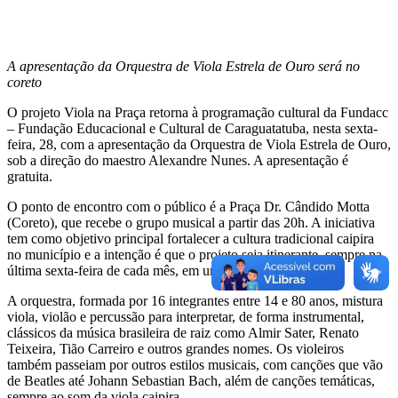
A apresentação da Orquestra de Viola Estrela de Ouro será no
coreto
O projeto Viola na Praça retorna à programação cultural da Fundacc
– Fundação Educacional e Cultural de Caraguatatuba, nesta sexta-
feira, 28, com a apresentação da Orquestra de Viola Estrela de Ouro,
sob a direção do maestro Alexandre Nunes. A apresentação é
gratuita.
O ponto de encontro com o público é a Praça Dr. Cândido Motta
(Coreto), que recebe o grupo musical a partir das 20h. A iniciativa
tem como objetivo principal fortalecer a cultura tradicional caipira
no município e a intenção é que o projeto seja itinerante, sempre na
última sexta-feira de cada mês, em uma praça da cidade.
A orquestra, formada por 16 integrantes entre 14 e 80 anos, mistura
viola, violão e percussão para interpretar, de forma instrumental,
clássicos da música brasileira de raiz como Almir Sater, Renato
Teixeira, Tião Carreiro e outros grandes nomes. Os violeiros
também passeiam por outros estilos musicais, com canções que vão
de Beatles até Johann Sebastian Bach, além de canções temáticas,
sempre ao som da viola caipira.